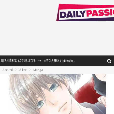
DERNIÈRES ACTUALITÉS
« WOLF-MAN / Integrale Tomes 1 et 2 » - Cruelle Vengeance !
Accueil
À lire
Manga
« The Broken Ring / This Mariage Will Fail Anyway » (Tome 2) – Préparer sa vengeance…
« Mon Village Révolté » - Combattre un Projet !
« Le Béton et le Bambou / Propositions pour Mayotte et le Monde. » - Améliorations !
Star Fox
PsyRiver 2026 : la magie revient sur les rives de l’Aar