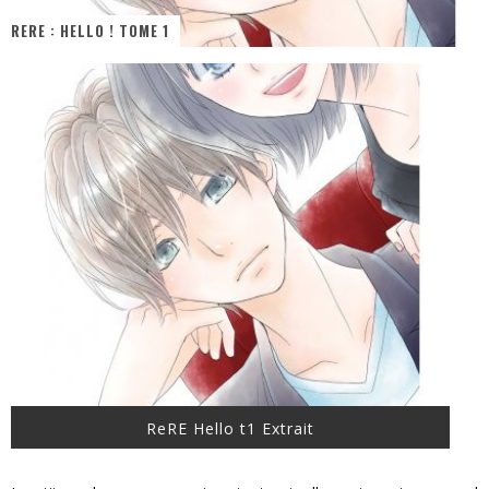
RERE : HELLO ! TOME 1
« MOFUSAND / Parler Japonais » – Des Expressions Pratiques !
« Dr Wertham / L’homme qui étudia les tueurs en série » - Un Métier à Risque !
Assassin's Creed Black Flag Resynced
« Le Vent dand les Saules » - Une Belle Histoire !
« Damn Them All » - Un duo de Choc !
Yoshi and the mysterious book
ReRE Hello t1 Extrait