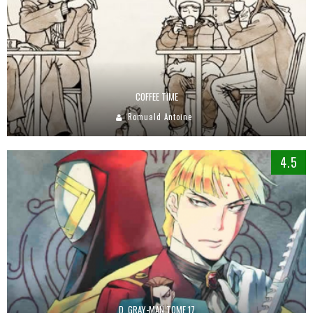
COFFEE TIME
Romuald Antoine
4.5
D. GRAY-MAN TOME 17