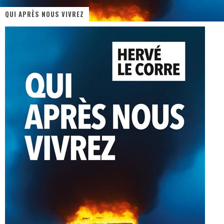
QUI APRÈS NOUS VIVREZ
« MOFUSAND / Parler Japonais » – Des Expressions Pratiques !
« Dr Wertham / L’homme qui étudia les tueurs en série » - Un Métier à Risque !
Assassin's Creed Black Flag Resynced
« Le Vent dand les Saules » - Une Belle Histoire !
« Damn Them All » - Un duo de Choc !
Yoshi and the mysterious book