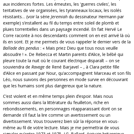
aux incidences fortes. Les émeutes, les ‘guerres civiles’, les
tentatives de vie organisées, les tyranneaux locaux, les isolés
résistants… (voir la série
Jeremiah
du dessinateur Hermann par
exemple) s’installent au fil du temps entre soleil de plomb et
pluies torrentielles dans un paysage incendié. En fait Hervé Le
Corre raconte à nos descendants comment on en est arrivé là où
ils en sont. Et je me permets de vous rappeler le dernier vers de la
Ballade des pendus
: « Mais priez Dieu que tous nous veuille
absoudre ! ». De Rebecca et Martin parents d’Alice, le bébé qui
pleure toute la nuit où le courant électrique disparaît – on se
souviendra de
Ravage
de René Barjavel – , à Clara petite fille
d’Alice en passant par Nour, qu’accompagnent Marceau et son fils
Léo, nous suivons des personnes en mode survie en découvrant
que les humains sont plus dangereux que la nature.
C’est violent et en même temps plein d’espoir. Mais nous
sommes aussi dans la littérature du feuilleton, riche en
rebondissements, en personnages réapparaissant dont on se
demande s’il faut la lire comme un avertissement ou un
divertissement. Vous trouverez bien sûr la réponse en vous-
même au fil de votre lecture. Mais je me permettrai de vous
signaler qu’entre 1973 et 1975, J.G. Ballard, écrivain britannique,