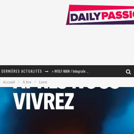
DERNIÈRES ACTUALITÉS
« WOLF-MAN / Integrale Tomes 1 et 2 » - Cruelle Vengeance !
Accueil
À lire
Livre
« The Broken Ring / This Mariage Will Fail Anyway » (Tome 2) – Préparer sa vengeance…
« Mon Village Révolté » - Combattre un Projet !
« Le Béton et le Bambou / Propositions pour Mayotte et le Monde. » - Améliorations !
Star Fox
PsyRiver 2026 : la magie revient sur les rives de l’Aar