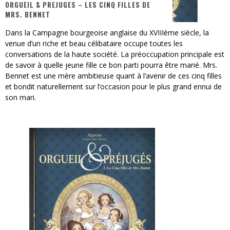
ORGUEIL & PREJUGES – LES CINQ FILLES DE
MRS. BENNET
« MOFUSAND / Parler Japonais » – Des Expressions Pratiques !
Dans la Campagne bourgeoise anglaise du XVIIIème siècle, la
« Dr Wertham / L’homme qui étudia les tueurs en série » - Un Métier à Risque !
venue d’un riche et beau célibataire occupe toutes les
conversations de la haute société. La préoccupation principale est
Assassin's Creed Black Flag Resynced
de savoir à quelle jeune fille ce bon parti pourra être marié. Mrs.
Bennet est une mère ambitieuse quant à l’avenir de ces cinq filles
« Le Vent dand les Saules » - Une Belle Histoire !
et bondit naturellement sur l’occasion pour le plus grand ennui de
son mari.
« Damn Them All » - Un duo de Choc !
Yoshi and the mysterious book