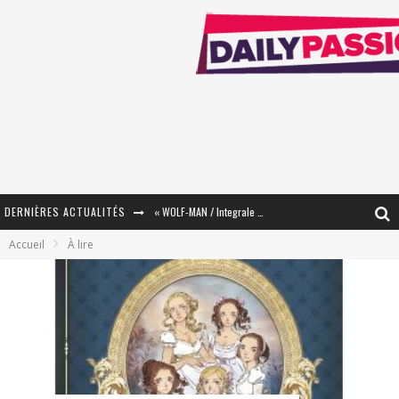
DERNIÈRES ACTUALITÉS
« WOLF-MAN / Integrale Tomes 1 et 2 » - Cruelle Vengeance !
Accueil
À lire
« The Broken Ring / This Mariage Will Fail Anyway » (Tome 2) – Préparer sa vengeance…
« Mon Village Révolté » - Combattre un Projet !
« Le Béton et le Bambou / Propositions pour Mayotte et le Monde. » - Améliorations !
Star Fox
PsyRiver 2026 : la magie revient sur les rives de l’Aar