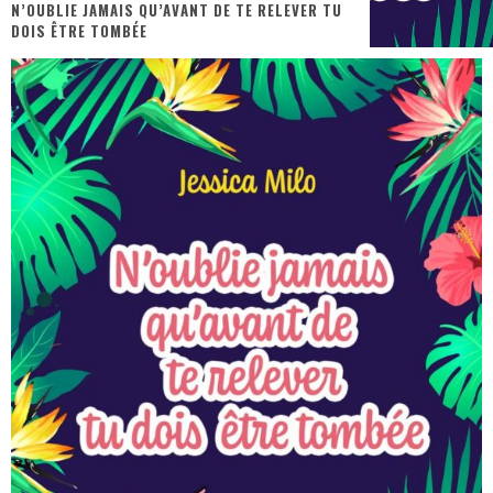
N’OUBLIE JAMAIS QU’AVANT DE TE RELEVER TU
DOIS ÊTRE TOMBÉE
« MOFUSAND / Parler Japonais » – Des Expressions Pratiques !
« Dr Wertham / L’homme qui étudia les tueurs en série » - Un Métier à Risque !
Assassin's Creed Black Flag Resynced
« Le Vent dand les Saules » - Une Belle Histoire !
« Damn Them All » - Un duo de Choc !
Yoshi and the mysterious book