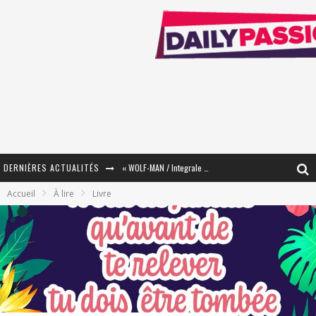
DERNIÈRES ACTUALITÉS
« WOLF-MAN / Integrale Tomes 1 et 2 » - Cruelle Vengeance !
Accueil
À lire
Livre
« The Broken Ring / This Mariage Will Fail Anyway » (Tome 2) – Préparer sa vengeance…
« Mon Village Révolté » - Combattre un Projet !
« Le Béton et le Bambou / Propositions pour Mayotte et le Monde. » - Améliorations !
Star Fox
PsyRiver 2026 : la magie revient sur les rives de l’Aar