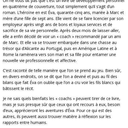
On ne vous dit pas que c’est un livre de développement personnel
en quatrième de couverture, tout simplement qu’il s’agit d’un
roman. L’héroïne en est Éva, quarante-cinq ans, mariée à Marc et
mère d’une fille de sept ans. Elle vient de se faire licencier par son
employeur après vingt ans de bons et loyaux services et de
sacrifice de sa vie personnelle. Après deux mois de laisser-aller,
elle a enfin décidé de voir un « coach » recommandé par un ami
de Marc. Et elle va se trouver embarquée dans une chasse au
trésor qui d’Alicante au Portugal, puis en Amérique Latine et à
Rome la ramènera vers son mari et sa fille pour entamer une
nouvelle vie professionnelle et affective.
C’est raconté de telle manière que l’on se prend au jeu. Bien sûr,
en divers endroits, on se dit que l’on a deviné et puis au fil des
bilans que fait Éva on oublie que l’on a cru voir les fils blancs qui
bâtissent le récit.
Je ne sais quels bienfaits les « coachs » peuvent tirer de ce livre,
mais je suis presque sûr que ceux qui ont recours à eux, besoin
d’eux, apprécieront les aventures d’Éva. Pour ce qui est des
autres, ils peuvent aussi trouver matière à réflexion sur les
rapports entre humains.