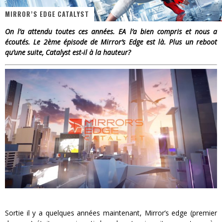
MIRROR’S EDGE CATALYST
« Dr Wertham / L’homme qui étudia les tueurs en série » - Un Métier à Risque !
On l’a attendu toutes ces années. EA l’a bien compris et nous a
Assassin's Creed Black Flag Resynced
écoutés. Le 2ème épisode de Mirror’s Edge est là. Plus un reboot
qu’une suite, Catalyst est-il à la hauteur?
« Le Vent dand les Saules » - Une Belle Histoire !
« Damn Them All » - Un duo de Choc !
Yoshi and the mysterious book
« WOLF-MAN / Integrale Tomes 1 et 2 » - Cruelle Vengeance !
Sortie il y a quelques années maintenant, Mirror’s edge (premier