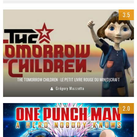
3.5
THE TOMORROW CHILDREN : LE PETIT LIVRE ROUGE DU MIN(D)CRAFT
Grégory Mazzotta
2.0