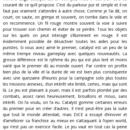
courant de ce qu’il propose. C’est du parkour pur et simple et il ne
faut pas vraiment s’attendre à autre chose. Comme je l’ai dit, on
court, on saute, on grimpe et souvent, on tombe dans le vide et
on recommence. Un fil rouge montre souvent la voie à suivre
pour trouver son chemin et éviter de se perdre. Tous les objets
sur les quels on peut interagir s’illuminent en rouge. Il est
évidemment possible de désactiver toutes les aides pour les
puristes. Si vous avez aimé le premier, catalyst est un peu de la
même trempe niveau gameplay avec quelques nouveautés. La
grosse différence est le rythme du jeu qui est plus lent et moins
varié que le premier dû au monde ouvert. Par contre on profite
bien plus de la ville et la durée de vie est bien plus conséquente
avec une quinzaine d’heures pour la campagne solo plus toutes
les missions annexes, d’un intérêt vite limité, certes, mais qui sont
là. Le jeu est plaisant à jouer, mais il est parfois plombé par des
combats, assez rares heureusement, brouillons et mous, sans
intérêt. On l’a voulu, on l’a eu. Catalyst gomme certaines erreurs
du premier pour en créer d’autres. Il n’est peut-être pas la suite
que tout le monde attendait, mais DICE a essayé d’innover et
d’améliorer sa franchise au mieux en s’attaquant à l’open world,
qui n’est pas un exercice facile. Le jeu vaut en tout cas la peine