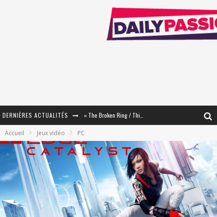
DERNIÈRES ACTUALITÉS
« The Broken Ring / This Mariage Will Fail Anyway » (Tome 2) – Préparer sa vengeance…
Accueil
Jeux vidéo
PC
« Mon Village Révolté » - Combattre un Projet !
« Le Béton et le Bambou / Propositions pour Mayotte et le Monde. » - Améliorations !
Star Fox
PsyRiver 2026 : la magie revient sur les rives de l’Aar
« MOFUSAND / Parler Japonais » – Des Expressions Pratiques !