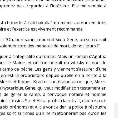
omprenez pas, regardez à l’intérieur. Elle me semble à
est chouette à Fatchakulla” du même auteur (éditions
faire et l’exercice est vivement recommandé.
 : “Oh, bon sang, répondit Six à Gene, on se croirait
oient encore des menaces de mort, de nos jours ?”.
quer à l’intégralité du roman. Mais un roman d’Agatha
dans le Maine, et où l’on boirait du whisky et non du
un camp de pêche. Les gens y viennent s’assurer d’une
 est la propriétaire depuis qu’elle en a hérité à la
erril et Kipper. Brad est un étalon alcoolique, Merril
 hystérique. Gene, qui veut modifier son testament en
ble de gérer le camp, a convoqué notaire et homme
ins cousins Six et Alicia profs à la retrait, d’autre part.
 a six prénoms) et Alicia vont aider la police à résoudre
s sont si riches qu’il ne m’étonnerait pas qu’on les