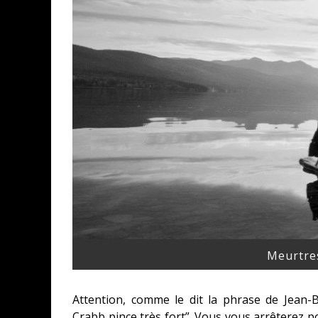
Meurtre
Attention, comme le dit la phrase de Jean-
Crabb pince très fort”. Vous vous arrêterez p