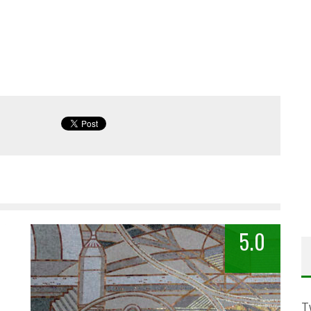
5.0
T