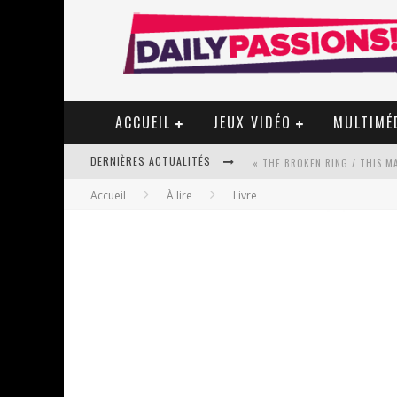
ACCUEIL
JEUX VIDÉO
MULTIMÉ
DERNIÈRES ACTUALITÉS
Accueil
À lire
Livre
« MON VILLAGE RÉVOLTÉ » - 
STAR FOX
PSYRIVER 2026 : LA MAGIE REV
« MOFUSAND / PARLER JAPONAI