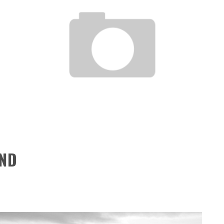
RESYNCED
- UNE BELLE HISTOIRE !
DE CHOC !
ES 1 & 2) » – UN PASSÉ TROUBLE !
S 1 ET 2 » - CRUELLE VENGEANCE !
OND