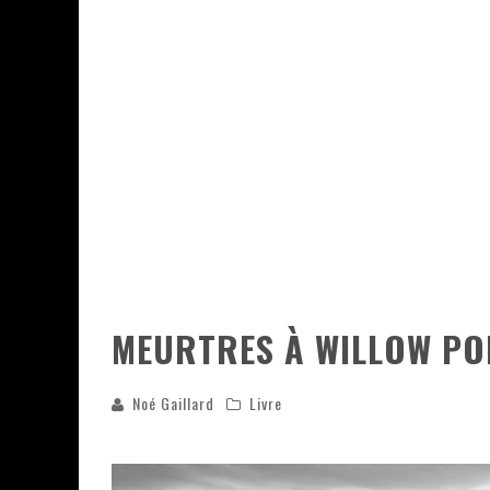
ASSASSIN'S CREED BLACK FLAG 
« LE VENT DAND LES SAULES » 
« DAMN THEM ALL » - UN DUO 
« LOVE IS A BOXING RING (TOM
« WOLF-MAN / INTEGRALE TOME
MEURTRES À WILLOW P
Noé Gaillard
Livre