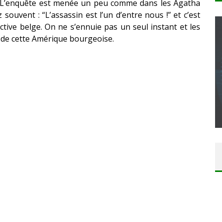
. L’enquête est menée un peu comme dans les Agatha
 souvent : “L’assassin est l’un d’entre nous !” et c’est
ective belge. On ne s’ennuie pas un seul instant et les
 de cette Amérique bourgeoise.
CONCOURS : CALENDRIER DE L’AVENT – UNE
COPIE DU JEU « GRID, ULTIMATE EDITION »
SUR XBOX ONE OU PS4
Daily Passions