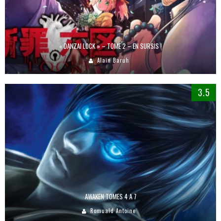
« DANZAI LOCK » – TOME 2 – EN SURSIS !
Alain Baruh
3.5
AWAKEN TOMES 4 A 7
Romuald Antoine