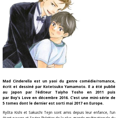
« MOFUSAND / Parler Japonais » – Des Expressions Pratiques !
« Dr Wertham / L’homme qui étudia les tueurs en série » - Un Métier à Risque !
Assassin's Creed Black Flag Resynced
« Le Vent dand les Saules » - Une Belle Histoire !
« Damn Them All » - Un duo de Choc !
Yoshi and the mysterious book
Mad
Cinderella est un
yaoi
du genre comédie/romance,
écrit et dessiné par
Kotetsuko
Yamamoto.
Il a été publié
au Japon par l’éditeur
Taiyho
Tosho
en 2011 puis
par
Boy’s
Love
en d
écembre
2016.
C’est une
mini-série de
5
tomes
dont le dernier est sorti m
ai
2017 en E
urope
.
Ryôta
Kishi
et
Sakuichi
Tejin
sont amis depuis leur enfance, l’un
étant pauvre et l’autre l’héritier de la plus grande multinationale du