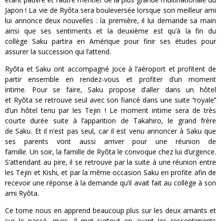
Japon !
La vie de
Ryôta
sera bouleversée lorsque son meilleur ami
lui annonce deux nouvelles :
la première, il lui demande sa main
ainsi que ses sentiments et la deuxième est qu’à la fin du
collège
Saku
partira en Amérique pour finir ses
études
pour
assurer la succession qui l’attend.
Ryôta
et
Saku
ont accompagné
Joce
à l’aéroport et profitent de
partir ensemble en rendez-vous et profiter d’un moment
intime.
Pour se faire,
Saku
propose d’aller dans un hôtel
et
Ryôta
se retrouve seul avec son fiancé dans une suite ‘’royale’’
d’un hôtel tenu par les
Tejin
!
Le moment intime sera de très
courte durée suite à l’apparition de
Takahiro,
le grand frère
de
Saku.
Et il n’est pas seul, car il est venu annoncer à
Saku
que
ses parents vont aussi arriver pour une réunion de
famille.
Un soir, la famille de
Ryôta
le convoque chez lui d’urgence.
S’attendant au pire, il se retrouve par la suite à une réunion entre
les
Tejin
et
Kishi
, et par la même occasion
Saku
en profite afin de
recevoir une réponse à la demande qu’il avait
fait
au collège à son
ami
Ryôta
.
Ce tome nous en apprend beaucoup plus sur les deux amants et
sur le passé, mais, il met surtout en avant les ressentiments