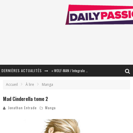
DERNIÈRES ACTUALITÉS
« WOLF-MAN / Integrale Tomes 1 et 2 » - Cruelle Vengeance !
« The Broken Ring / This Mariage Will Fail Anyway » (Tome 2) – Préparer sa vengeance…
Accueil
À lire
Manga
« Mon Village Révolté » - Combattre un Projet !
Mad Cinderella tome 2
« Le Béton et le Bambou / Propositions pour Mayotte et le Monde. » - Améliorations !
Jonathan Entrade
Manga
Star Fox
PsyRiver 2026 : la magie revient sur les rives de l’Aar