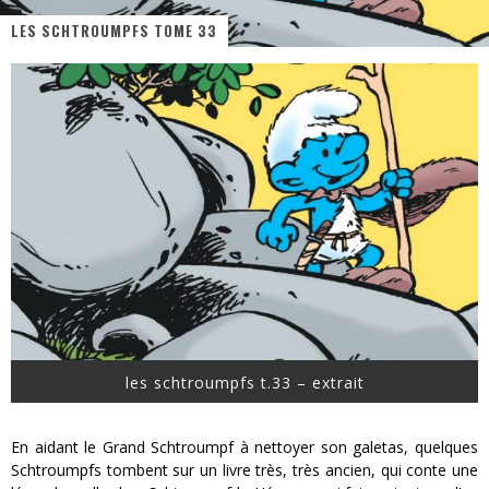
LES SCHTROUMPFS TOME 33
« MOFUSAND / Parler Japonais » – Des Expressions Pratiques !
« Dr Wertham / L’homme qui étudia les tueurs en série » - Un Métier à Risque !
Assassin's Creed Black Flag Resynced
« Le Vent dand les Saules » - Une Belle Histoire !
« Damn Them All » - Un duo de Choc !
Yoshi and the mysterious book
les schtroumpfs t.33 – extrait
En aidant le Grand Schtroumpf à nettoyer son galetas, quelques
Schtroumpfs tombent sur un livre très, très ancien, qui conte une