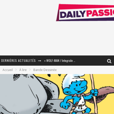
DERNIÈRES ACTUALITÉS
« WOLF-MAN / Integrale Tomes 1 et 2 » - Cruelle Vengeance !
Accueil
À lire
Bande Dessinée
« The Broken Ring / This Mariage Will Fail Anyway » (Tome 2) – Préparer sa vengeance…
« Mon Village Révolté » - Combattre un Projet !
« Le Béton et le Bambou / Propositions pour Mayotte et le Monde. » - Améliorations !
Star Fox
PsyRiver 2026 : la magie revient sur les rives de l’Aar