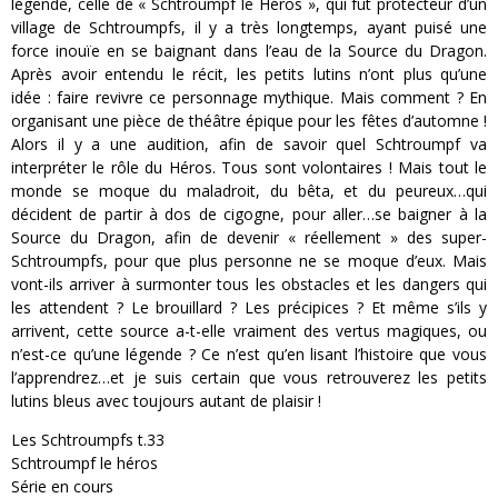
légende, celle de « Schtroumpf le Héros », qui fut protecteur d’un
village de Schtroumpfs, il y a très longtemps, ayant puisé une
force inouïe en se baignant dans l’eau de la Source du Dragon.
Après avoir entendu le récit, les petits lutins n’ont plus qu’une
idée : faire revivre ce personnage mythique. Mais comment ? En
organisant une pièce de théâtre épique pour les fêtes d’automne !
Alors il y a une audition, afin de savoir quel Schtroumpf va
interpréter le rôle du Héros. Tous sont volontaires ! Mais tout le
monde se moque du maladroit, du bêta, et du peureux…qui
décident de partir à dos de cigogne, pour aller…se baigner à la
Source du Dragon, afin de devenir « réellement » des super-
Schtroumpfs, pour que plus personne ne se moque d’eux. Mais
vont-ils arriver à surmonter tous les obstacles et les dangers qui
les attendent ? Le brouillard ? Les précipices ? Et même s’ils y
arrivent, cette source a-t-elle vraiment des vertus magiques, ou
n’est-ce qu’une légende ? Ce n’est qu’en lisant l’histoire que vous
l’apprendrez…et je suis certain que vous retrouverez les petits
lutins bleus avec toujours autant de plaisir !
Les Schtroumpfs t.33
Schtroumpf le héros
Série en cours