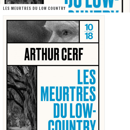
LES MEURTRES DU LOW COUNTRY
« MOFUSAND / Parler Japonais » – Des Expressions Pratiques !
« Dr Wertham / L’homme qui étudia les tueurs en série » - Un Métier à Risque !
Assassin's Creed Black Flag Resynced
« Le Vent dand les Saules » - Une Belle Histoire !
« Damn Them All » - Un duo de Choc !
Yoshi and the mysterious book