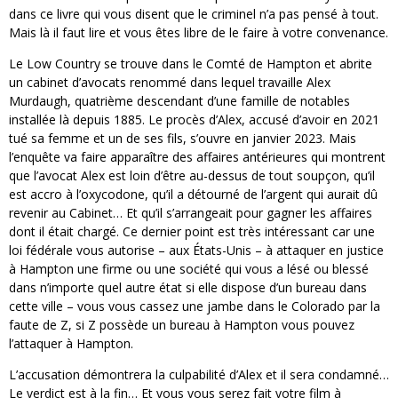
dans ce livre qui vous disent que le criminel n’a pas pensé à tout.
Mais là il faut lire et vous êtes libre de le faire à votre convenance.
Le Low Country se trouve dans le Comté de Hampton et abrite
un cabinet d’avocats renommé dans lequel travaille Alex
Murdaugh, quatrième descendant d’une famille de notables
installée là depuis 1885. Le procès d’Alex, accusé d’avoir en 2021
tué sa femme et un de ses fils, s’ouvre en janvier 2023. Mais
l’enquête va faire apparaître des affaires antérieures qui montrent
que l’avocat Alex est loin d’être au-dessus de tout soupçon, qu’il
est accro à l’oxycodone, qu’il a détourné de l’argent qui aurait dû
revenir au Cabinet… Et qu’il s’arrangeait pour gagner les affaires
dont il était chargé. Ce dernier point est très intéressant car une
loi fédérale vous autorise – aux États-Unis – à attaquer en justice
à Hampton une firme ou une société qui vous a lésé ou blessé
dans n’importe quel autre état si elle dispose d’un bureau dans
cette ville – vous vous cassez une jambe dans le Colorado par la
faute de Z, si Z possède un bureau à Hampton vous pouvez
l’attaquer à Hampton.
L’accusation démontrera la culpabilité d’Alex et il sera condamné…
Le verdict est à la fin… Et vous vous serez fait votre film à