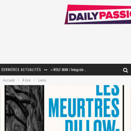
DERNIÈRES ACTUALITÉS
« WOLF-MAN / Integrale Tomes 1 et 2 » - Cruelle Vengeance !
Accueil
À lire
Livre
« The Broken Ring / This Mariage Will Fail Anyway » (Tome 2) – Préparer sa vengeance…
« Mon Village Révolté » - Combattre un Projet !
« Le Béton et le Bambou / Propositions pour Mayotte et le Monde. » - Améliorations !
Star Fox
PsyRiver 2026 : la magie revient sur les rives de l’Aar