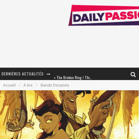
DERNIÈRES ACTUALITÉS
« The Broken Ring / This Mariage Will Fail Anyway » (Tome 2) – Préparer sa vengeance…
Accueil
À lire
Bande Dessinée
« Mon Village Révolté » - Combattre un Projet !
« Le Béton et le Bambou / Propositions pour Mayotte et le Monde. » - Améliorations !
Star Fox
PsyRiver 2026 : la magie revient sur les rives de l’Aar
« MOFUSAND / Parler Japonais » – Des Expressions Pratiques !