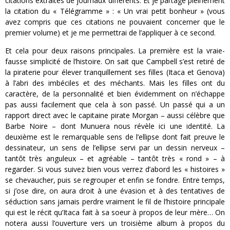
citations extraites de journaux différents. Et je partage pleinement
la citation du « Télégramme » : « Un vrai petit bonheur » (vous
avez compris que ces citations ne pouvaient concerner que le
premier volume) et je me permettrai de l’appliquer à ce second.
Et cela pour deux raisons principales. La première est la vraie-
fausse simplicité de l’histoire. On sait que Campbell s’est retiré de
la piraterie pour élever tranquillement ses filles (Itaca et Genova)
à l’abri des imbéciles et des méchants. Mais les filles ont du
caractère, de la personnalité et bien évidemment on n’échappe
pas aussi facilement que cela à son passé. Un passé qui a un
rapport direct avec le capitaine pirate Morgan – aussi célèbre que
Barbe Noire – dont Munuera nous révèle ici une identité. La
deuxième est le remarquable sens de l’ellipse dont fait preuve le
dessinateur, un sens de l’ellipse servi par un dessin nerveux –
tantôt très anguleux – et agréable – tantôt très « rond » – à
regarder. Si vous suivez bien vous verrez d’abord les « histoires »
se chevaucher, puis se regrouper et enfin se fondre. Entre temps,
si j’ose dire, on aura droit à une évasion et à des tentatives de
séduction sans jamais perdre vraiment le fil de l’histoire principale
qui est le récit qu’Itaca fait à sa soeur à propos de leur mère… On
notera aussi l’ouverture vers un troisième album à propos du