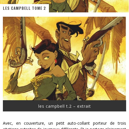
LES CAMPBELL TOME 2
« Dr Wertham / L’homme qui étudia les tueurs en série » - Un Métier à Risque !
Assassin's Creed Black Flag Resynced
« Le Vent dand les Saules » - Une Belle Histoire !
« Damn Them All » - Un duo de Choc !
Yoshi and the mysterious book
« WOLF-MAN / Integrale Tomes 1 et 2 » - Cruelle Vengeance !
les campbell t.2 – extrait
Avec, en couverture, un petit auto-collant porteur de trois