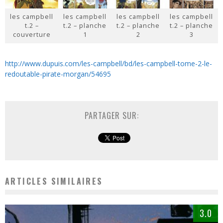
les campbell
les campbell
les campbell
les campbell
t.2 –
t.2 – planche
t.2 – planche
t.2 – planche
couverture
1
2
3
http://www.dupuis.com/les-campbell/bd/les-campbell-tome-2-le-
redoutable-pirate-morgan/54695
PARTAGER SUR:
ARTICLES SIMILAIRES
3.0