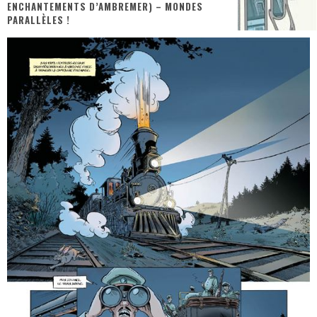
ENCHANTEMENTS D’AMBREMER) – MONDES
PARALLÈLES !
Assassin's Creed Black Flag Resynced
« Le Vent dand les Saules » - Une Belle Histoire !
« Damn Them All » - Un duo de Choc !
« Love is a Boxing Ring (Tomes 1 & 2) » – Un Passé Trouble !
« WOLF-MAN / Integrale Tomes 1 et 2 » - Cruelle Vengeance !
« The Broken Ring / This Mariage Will Fail Anyway » (Tome 2) – Préparer sa vengeance…