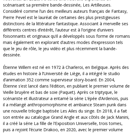
scénarisant sa première bande-dessinée, Les Artilleuses.
Considéré comme l’un des meilleurs auteurs français de Fantasy,
Pierre Pevel est le lauréat de certaines des plus prestigieuses
distinctions de la littérature fantastique. Associant à merveille ses
différents centres d’intérêt, l’auteur est à l’origine d’univers
foisonnants et originaux qu’il a développés sous forme de romans
mais également en explorant d’autres modes d’expression tels
que le jeu de rôle, le jeu vidéo et plus récemment la bande-
dessinée.
Étienne Willem est né en 1972 à Charleroi, en Belgique. Après des
études en histoire à l’Université de Liège, il a intégré le studio
d’animation 352 comme superviseur story-board. En 2004,
Étienne s’est lancé dans l’édition, en publiant le premier volume de
Vieille bruyère et bas de soie (Paquet). Après ce triptyque, le
scénariste et illustrateur a entamé la série L’épée d’Ardenois, puis
il a mélangé anthropomorphisme et ambiance Steam punk dans
une nouvelle trilogie baptisée Les Ailes du singe. En 2018, il a fait
son entrée au catalogue Grand Angle et aux côtés de Jack Manini,
il a créé la série La fille de l’Exposition Universelle, trois tomes,
puis a rejoint l’écurie Drakoo, en 2020, avec le premier volume