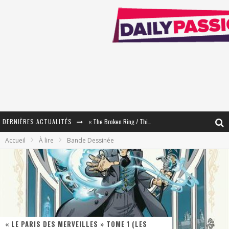
DERNIÈRES ACTUALITÉS
« Mon Village Révolté » - Combattre un Projet !
Accueil
À lire
Bande Dessinée
« Le Béton et le Bambou / Propositions pour Mayotte et le Monde. » - Améliorations !
Star Fox
PsyRiver 2026 : la magie revient sur les rives de l’Aar
« MOFUSAND / Parler Japonais » – Des Expressions Pratiques !
« LE PARIS DES MERVEILLES » TOME 1 (LES
« Dr Wertham / L’homme qui étudia les tueurs en série » - Un Métier à Risque !