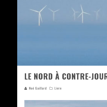
ASSASSIN'S CREED BLACK FLAG 
« LE VENT DAND LES SAULES » 
« DAMN THEM ALL » - UN DUO 
YOSHI AND THE MYSTERIOUS 
LE NORD À CONTRE-JOU
Noé Gaillard
Livre