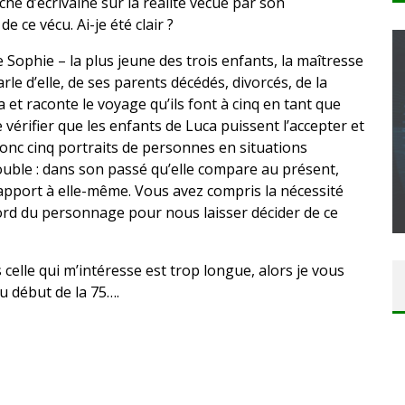
nche d’écrivaine sur la réalité vécue par son
e ce vécu. Ai-je été clair ?
de Sophie – la plus jeune des trois enfants, la maîtresse
arle d’elle, de ses parents décédés, divorcés, de la
et raconte le voyage qu’ils font à cinq en tant que
vérifier que les enfants de Luca puissent l’accepter et
CONCOURS : CALENDRIER DE L’AVENT – UNE
onc cinq portraits de personnes en situations
COPIE DU JEU « GRID, ULTIMATE EDITION »
 double : dans son passé qu’elle compare au présent,
SUR XBOX ONE OU PS4
rapport à elle-même. Vous avez compris la nécessité
Daily Passions
 bord du personnage pour nous laisser décider de ce
 celle qui m’intéresse est trop longue, alors je vous
au début de la 75….