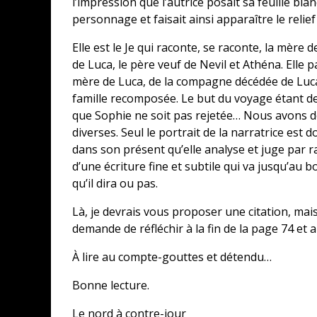
l’impression que l’autrice posait sa feuille bla
personnage et faisait ainsi apparaître le relief d
Elle est le Je qui raconte, se raconte, la mère 
de Luca, le père veuf de Nevil et Athéna. Elle p
mère de Luca, de la compagne décédée de Luca 
famille recomposée. Le but du voyage étant de 
que Sophie ne soit pas rejetée… Nous avons d
diverses. Seul le portrait de la narratrice est
dans son présent qu’elle analyse et juge par 
d’une écriture fine et subtile qui va jusqu’au
qu’il dira ou pas.
Là, je devrais vous proposer une citation, mais
demande de réfléchir à la fin de la page 74 et 
À lire au compte-gouttes et détendu…
Bonne lecture.
Le nord à contre-jour