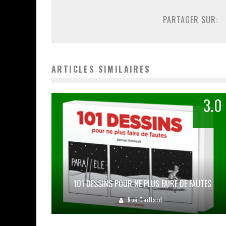
PARTAGER SUR:
ARTICLES SIMILAIRES
3.0
101 DESSINS POUR NE PLUS FAIRE DE FAUTES
Noé Gaillard