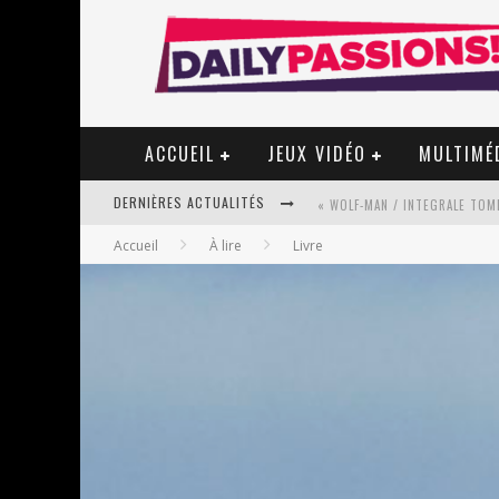
ACCUEIL
JEUX VIDÉO
MULTIMÉ
DERNIÈRES ACTUALITÉS
« WOLF-MAN / INTEGRALE TOME
Accueil
À lire
Livre
« MON VILLAGE RÉVOLTÉ » - 
STAR FOX
PSYRIVER 2026 : LA MAGIE REV
« MOFUSAND / PARLER JAPONAI