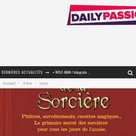
DERNIÈRES ACTUALITÉS
« WOLF-MAN / Integrale Tomes 1 et 2 » - Cruelle Vengeance !
Accueil
À lire
Livre
« The Broken Ring / This Mariage Will Fail Anyway » (Tome 2) – Préparer sa vengeance…
« Mon Village Révolté » - Combattre un Projet !
« Le Béton et le Bambou / Propositions pour Mayotte et le Monde. » - Améliorations !
Star Fox
PsyRiver 2026 : la magie revient sur les rives de l’Aar