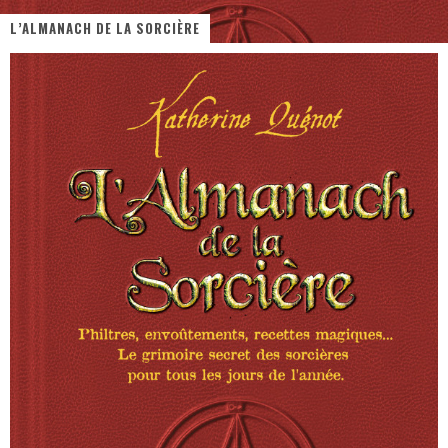
L’ALMANACH DE LA SORCIÈRE
« MOFUSAND / Parler Japonais » – Des Expressions Pratiques !
« Dr Wertham / L’homme qui étudia les tueurs en série » - Un Métier à Risque !
Assassin's Creed Black Flag Resynced
« Le Vent dand les Saules » - Une Belle Histoire !
« Damn Them All » - Un duo de Choc !
Yoshi and the mysterious book