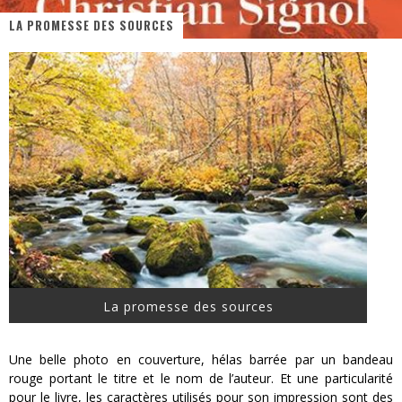
LA PROMESSE DES SOURCES
« MOFUSAND / Parler Japonais » – Des Expressions Pratiques !
« Dr Wertham / L’homme qui étudia les tueurs en série » - Un Métier à Risque !
Assassin's Creed Black Flag Resynced
« Le Vent dand les Saules » - Une Belle Histoire !
« Damn Them All » - Un duo de Choc !
Yoshi and the mysterious book
La promesse des sources
Une belle photo en couverture, hélas barrée par un bandeau
rouge portant le titre et le nom de l’auteur. Et une particularité
pour le livre, les caractères utilisés pour son impression sont des