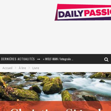
DERNIÈRES ACTUALITÉS
« WOLF-MAN / Integrale Tomes 1 et 2 » - Cruelle Vengeance !
Accueil
À lire
Livre
« The Broken Ring / This Mariage Will Fail Anyway » (Tome 2) – Préparer sa vengeance…
« Mon Village Révolté » - Combattre un Projet !
« Le Béton et le Bambou / Propositions pour Mayotte et le Monde. » - Améliorations !
Star Fox
PsyRiver 2026 : la magie revient sur les rives de l’Aar