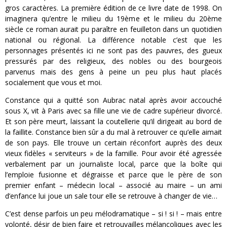
gros caractères. La première édition de ce livre date de 1998. On
imaginera qu’entre le milieu du 19ème et le milieu du 20ème
siècle ce roman aurait pu paraître en feuilleton dans un quotidien
national ou régional. La différence notable c’est que les
personnages présentés ici ne sont pas des pauvres, des gueux
pressurés par des religieux, des nobles ou des bourgeois
parvenus mais des gens à peine un peu plus haut placés
socialement que vous et moi.
Constance qui a quitté son Aubrac natal après avoir accouché
sous X, vit à Paris avec sa fille une vie de cadre supérieur divorcé.
Et son père meurt, laissant la coutellerie qu’il dirigeait au bord de
la faillite. Constance bien sûr a du mal à retrouver ce qu’elle aimait
de son pays. Elle trouve un certain réconfort auprès des deux
vieux fidèles « serviteurs » de la famille. Pour avoir été agressée
verbalement par un journaliste local, parce que la boîte qui
l’emploie fusionne et dégraisse et parce que le père de son
premier enfant – médecin local – associé au maire – un ami
d’enfance lui joue un sale tour elle se retrouve à changer de vie…
C’est dense parfois un peu mélodramatique – si ! si ! – mais entre
volonté, désir de bien faire et retrouvailles mélancoliques avec les