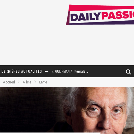
DERNIÈRES ACTUALITÉS
« WOLF-MAN / Integrale Tomes 1 et 2 » - Cruelle Vengeance !
Accueil
À lire
Livre
« The Broken Ring / This Mariage Will Fail Anyway » (Tome 2) – Préparer sa vengeance…
« Mon Village Révolté » - Combattre un Projet !
« Le Béton et le Bambou / Propositions pour Mayotte et le Monde. » - Améliorations !
Star Fox
PsyRiver 2026 : la magie revient sur les rives de l’Aar