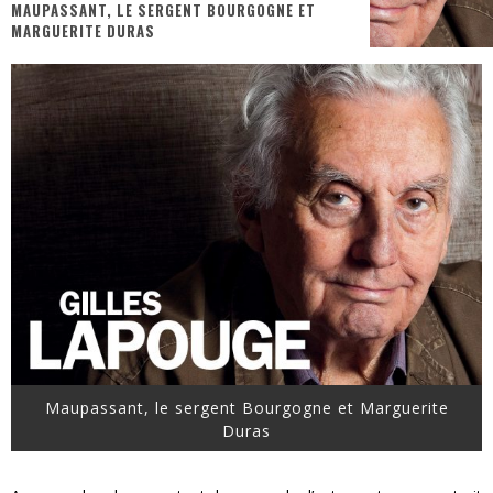
MAUPASSANT, LE SERGENT BOURGOGNE ET
MARGUERITE DURAS
« MOFUSAND / Parler Japonais » – Des Expressions Pratiques !
« Dr Wertham / L’homme qui étudia les tueurs en série » - Un Métier à Risque !
Assassin's Creed Black Flag Resynced
« Le Vent dand les Saules » - Une Belle Histoire !
« Damn Them All » - Un duo de Choc !
Yoshi and the mysterious book
Maupassant, le sergent Bourgogne et Marguerite
Duras