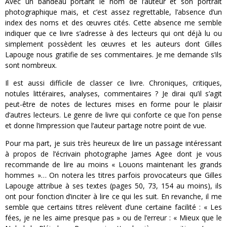
Avec un bandeau portant le nom de l’auteur et son portrait
photographique mais, et c’est assez regrettable, l’absence d’un
index des noms et des œuvres cités. Cette absence me semble
indiquer que ce livre s’adresse à des lecteurs qui ont déjà lu ou
simplement possèdent les œuvres et les auteurs dont Gilles
Lapouge nous gratifie de ses commentaires. Je me demande s’ils
sont nombreux.
Il est aussi difficile de classer ce livre. Chroniques, critiques,
notules littéraires, analyses, commentaires ? Je dirai qu’il s’agit
peut-être de notes de lectures mises en forme pour le plaisir
d’autres lecteurs. Le genre de livre qui conforte ce que l’on pense
et donne l’impression que l’auteur partage notre point de vue.
Pour ma part, je suis très heureux de lire un passage intéressant
à propos de l’écrivain photographe James Agee dont je vous
recommande de lire au moins « Louons maintenant les grands
hommes »… On notera les titres parfois provocateurs que Gilles
Lapouge attribue à ses textes (pages 50, 73, 154 au moins), ils
ont pour fonction d’inciter à lire ce qui les suit. En revanche, il me
semble que certains titres relèvent d’une certaine facilité : « Les
fées, je ne les aime presque pas » ou de l’erreur : « Mieux que le