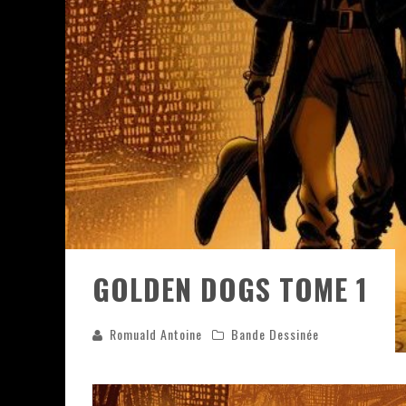
ASSASSIN'S CREED BLACK FLAG 
« LE VENT DAND LES SAULES » 
« DAMN THEM ALL » - UN DUO 
YOSHI AND THE MYSTERIOUS 
GOLDEN DOGS TOME 1
Romuald Antoine
Bande Dessinée