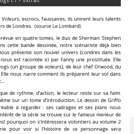
ogs t.1 – Extrait
. Voleurs, escrocs, faussaires, ils unirent leurs talents
urs de Londres. (source Le Lombard)
 prévue en quatre tomes, le duo de Sherman: Stephen
ns cette bande dessinée, notre scénariste déjà bien
, nous présente son nouvel univers (Londres dans les
nous est racontée ici par Fanny une prostituée. Elle
Dogs (un groupe de voleurs), de leur chef Orwood, du
. Elle nous narre comment ils préparent leur vol dans
tc…
ue de rythme, d’action, le lecteur reste sur sa faim.
me sur un tome d’introduction. Le dessin de Griffo
gréable à regarder : ses cadrages et ses plans nous
intérêt de la série se trouve sur le fameux meneur de
st pourquoi on s’intéressera volontiers au volume 2
rie pour voir si l’histoire de ce personnage sera