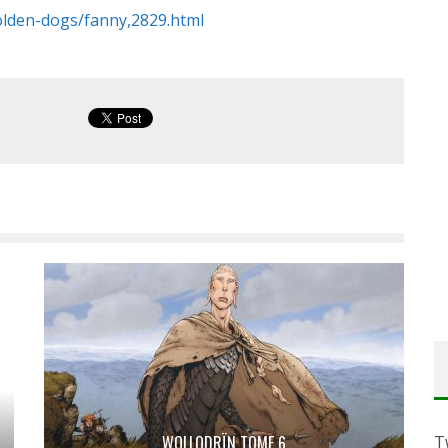
olden-dogs/fanny,2829.html
WOLLODRÏN TOME 6
T