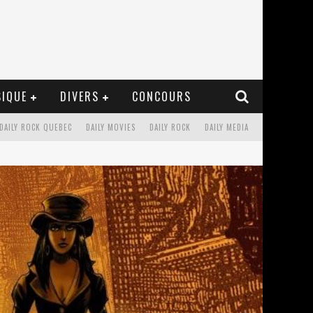
IQUE
DIVERS
CONCOURS
DAILY ROCK QUEBEC
DAILY MOVIES
DAILY ROCK
DAILY MEDIA