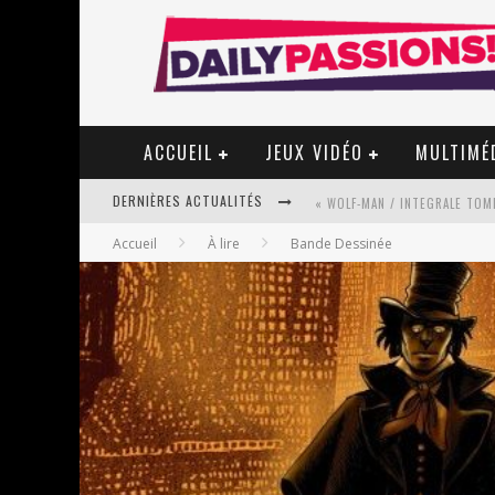
ACCUEIL
JEUX VIDÉO
MULTIMÉ
DERNIÈRES ACTUALITÉS
« WOLF-MAN / INTEGRALE TOME
Accueil
À lire
Bande Dessinée
« MON VILLAGE RÉVOLTÉ » - 
STAR FOX
PSYRIVER 2026 : LA MAGIE REV
« MOFUSAND / PARLER JAPONAI