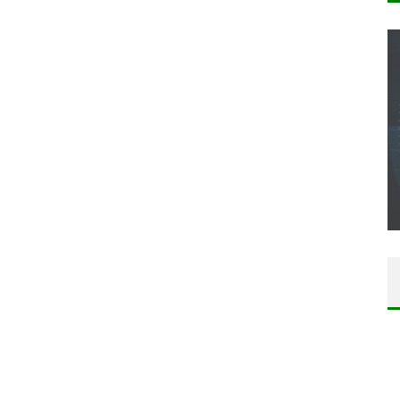
CONCOURS : CALENDRIER DE L’AVENT – UNE
COPIE DU JEU « GRID, ULTIMATE EDITION »
SUR XBOX ONE OU PS4
Daily Passions