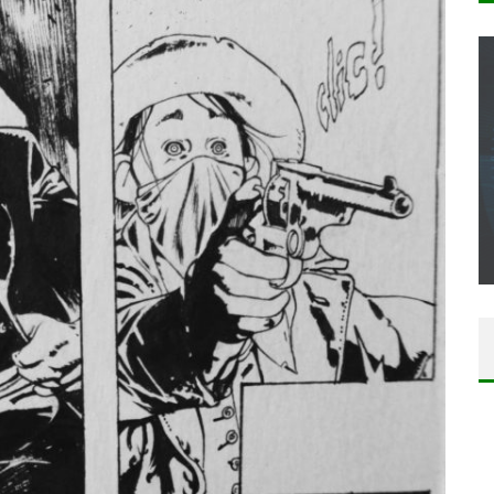
CONCOURS : CALENDRIER DE L’AVENT – UNE
COPIE DU JEU « GRID, ULTIMATE EDITION »
SUR XBOX ONE OU PS4
Daily Passions