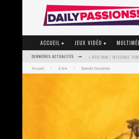
ACCUEIL
JEUX VIDÉO
MULTIMÉ
DERNIÈRES ACTUALITÉS
« WOLF-MAN / INTEGRALE TOME
Accueil
À lire
Bande Dessinée
« MON VILLAGE RÉVOLTÉ » - 
STAR FOX
PSYRIVER 2026 : LA MAGIE REV
« MOFUSAND / PARLER JAPONAI