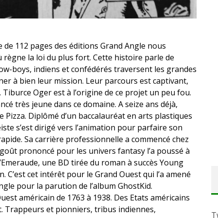
e de 112 pages des éditions Grand Angle nous
ègne la loi du plus fort. Cette histoire parle de
cow-boys, indiens et confédérés traversent les grandes
er à bien leur mission. Leur parcours est captivant,
. Tiburce Oger est à l’origine de ce projet un peu fou.
ncé très jeune dans ce domaine. A seize ans déjà,
 Pizza. Diplômé d’un baccalauréat en arts plastiques
te s’est dirigé vers l’animation pour parfaire son
 rapide. Sa carrière professionnelle a commencé chez
 goût prononcé pour les univers fantasy l’a poussé à
l’Emeraude, une BD tirée du roman à succès Young
n. C’est cet intérêt pour le Grand Ouest qui l’a amené
ngle pour la parution de l’album GhostKid.
uest américain de 1763 à 1938. Des Etats américains
. Trappeurs et pionniers, tribus indiennes,
T