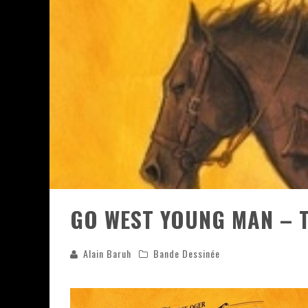
ASSASSIN'S CREED BLACK FLAG 
« LE VENT DAND LES SAULES » 
« DAMN THEM ALL » - UN DUO 
YOSHI AND THE MYSTERIOUS 
GO WEST YOUNG MAN – T
Alain Baruh
Bande Dessinée