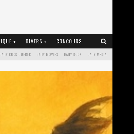
IQUE
DIVERS
CONCOURS
DAILY ROCK QUEBEC
DAILY MOVIES
DAILY ROCK
DAILY MEDIA