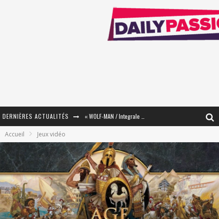
DERNIÈRES ACTUALITÉS
« The Broken Ring / This Mariage Will Fail Anyway » (Tome 2) – Préparer sa vengeance…
Accueil
Jeux vidéo
« Mon Village Révolté » - Combattre un Projet !
« Le Béton et le Bambou / Propositions pour Mayotte et le Monde. » - Améliorations !
Star Fox
PsyRiver 2026 : la magie revient sur les rives de l’Aar
« MOFUSAND / Parler Japonais » – Des Expressions Pratiques !