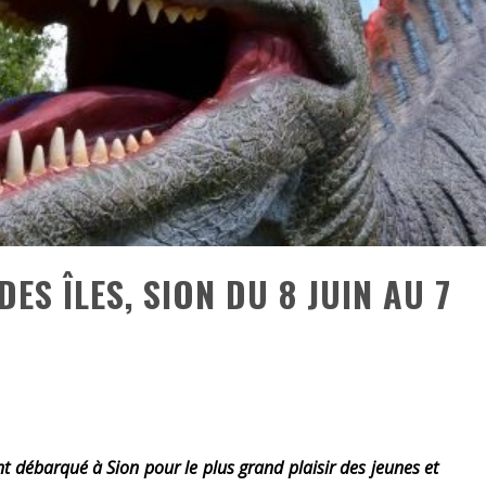
«
DR WERTHAM / L’HOMME QUI ÉTUDIA LES TUEURS EN SÉRIE » - UN MÉTIER À RISQUE !
RESYNCED
- UNE BELLE HISTOIRE !
DE CHOC !
BOOK
S ÎLES, SION DU 8 JUIN AU 7
t débarqué à Sion pour le plus grand plaisir des jeunes et