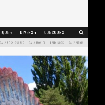
IQUE
DIVERS
CONCOURS
DAILY ROCK QUEBEC
DAILY MOVIES
DAILY ROCK
DAILY MEDIA