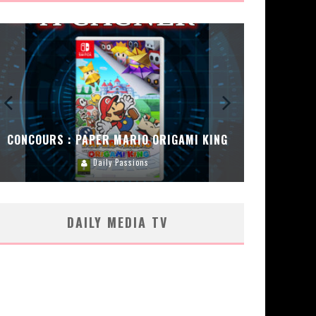
CONCOURS : PAPER MARIO ORIGAMI KING
CONC
Daily Passions
DAILY MEDIA TV