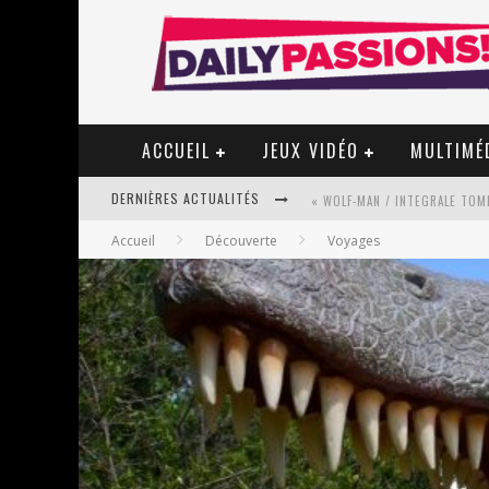
ACCUEIL
JEUX VIDÉO
MULTIMÉ
DERNIÈRES ACTUALITÉS
« WOLF-MAN / INTEGRALE TOME
Accueil
Découverte
Voyages
« MON VILLAGE RÉVOLTÉ » - 
STAR FOX
PSYRIVER 2026 : LA MAGIE REV
« MOFUSAND / PARLER JAPONAI