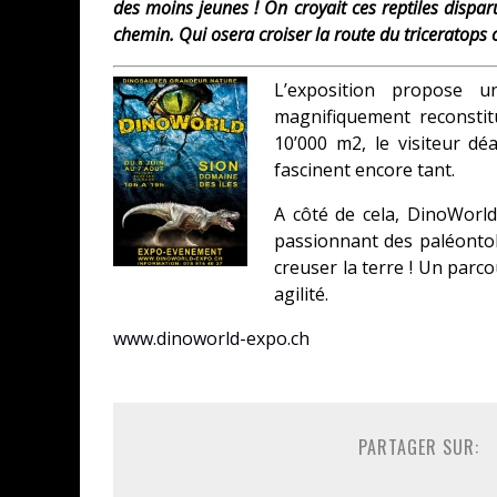
des moins jeunes ! On croyait ces reptiles disparu
chemin. Qui osera croiser la route du triceratops o
L’exposition propose u
magnifiquement reconstit
10’000 m2, le visiteur d
fascinent encore tant.
A côté de cela, DinoWorld
passionnant des paléontol
creuser la terre ! Un parc
agilité.
www.dinoworld-expo.ch
PARTAGER SUR: