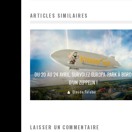
ARTICLES SIMILAIRES
DU 20 AU 24 AVRIL, SURVOLEZ EUROPA-PARK À BORD
D’UN ZEPPELIN !
Claude Talaber
LAISSER UN COMMENTAIRE