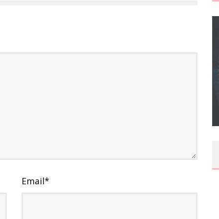
CONCOURS : CALENDRIER DE L’AVENT – UNE
COPIE DU JEU « GRID, ULTIMATE EDITION »
SUR XBOX ONE OU PS4
Daily Passions
Email
*