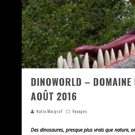
ASSASSIN'S CREED BLACK FLAG 
« LE VENT DAND LES SAULES » 
« DAMN THEM ALL » - UN DUO 
YOSHI AND THE MYSTERIOUS 
DINOWORLD – DOMAINE DE
AOÛT 2016
Katia Margraf
Voyages
Des dinosaures, presque plus vrais que nature, on