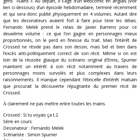
gens »sains ». Au départ, il s’agit d’un webcomic en anglais (voir
lien ci-dessous) d’un épisode hebdomadaire, terminé récemment
et qui sera donc publié physiquement en 4 volumes. Autant dire
que les dessinateurs avaient fort à faire pour tenir les délais.
Fernando Melek prend le relais de Javier Barreno pour ce
deuxième volume : ce que l’on gagne en personnages mieux
proportionnés, on le perd en finesse du trait. Mais l’intérêt de
Crossed ne réside pas dans son dessin, mais bel et bien dans
l’excès anti-politiquement correct de son récit. Même si on est
loin de la réussite glauque du scénario original d’Ennis, Spurrier
maintient un intérêt à son récit notamment au travers de
personnages moins survolés et plus complexes dans leurs
raisonnements. Il manque cependant l’étincelle d’intérêt malsain
que procurait la découverte répugnante du premier récit de
Crossed.
clairement ne pas mettre entre toutes les mains.
À
Crossed : Si tu voyais ça t.2
Série en cours
Dessinateur : Fernando Melek
Scénariste : Simon Spurrier