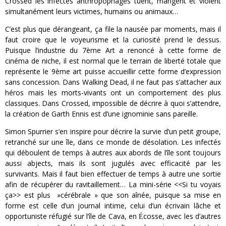
Crossed les infectés anthropophages tuent, mangent et violent
simultanément leurs victimes, humains ou animaux…
C’est plus que dérangeant, ça file la nausée par moments, mais il
faut croire que le voyeurisme et la curiosité prend le dessus.
Puisque l’industrie du 7ème Art a renoncé à cette forme de
cinéma de niche, il est normal que le terrain de liberté totale que
représente le 9ème art puisse accueillir cette forme d’expression
sans concession. Dans Walking Dead, il ne faut pas s’attacher aux
héros mais les morts-vivants ont un comportement des plus
classiques. Dans Crossed, impossible de décrire à quoi s’attendre,
la création de Garth Ennis est d’une ignominie sans pareille.
Simon Spurrier s’en inspire pour décrire la survie d’un petit groupe,
retranché sur une île, dans ce monde de désolation. Les infectés
qui déboulent de temps à autres aux abords de l’île sont toujours
aussi abjects, mais ils sont jugulés avec efficacité par les
survivants. Mais il faut bien effectuer de temps à autre une sortie
afin de récupérer du ravitaillement… La mini-série <<Si tu voyais
ça>> est plus »cérébrale » que son aînée, puisque sa mise en
forme est celle d’un journal intime, celui d’un écrivain lâche et
opportuniste réfugié sur l’île de Cava, en
cosse, avec les d’autres
É