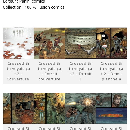
Éditeur : Panini comics
Collection : 100 % Fusion comics
Crossed Si
Crossed Si
Crossed Si
Crossed Si
tu voyais ça
tu voyais ça
tu voyais ça
tu voyais ça
t.2 –
– Extrait
t.2 – Extrait
t.2 – Demi-
Couverture
couverture
1
planche a
Crossed Si
Crossed Si
Crossed Si
Crossed Si