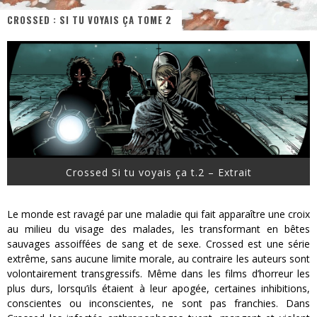
CROSSED : SI TU VOYAIS ÇA TOME 2
« MOFUSAND / Parler Japonais » – Des Expressions Pratiques !
« Dr Wertham / L’homme qui étudia les tueurs en série » - Un Métier à Risque !
Assassin's Creed Black Flag Resynced
« Le Vent dand les Saules » - Une Belle Histoire !
« Damn Them All » - Un duo de Choc !
Yoshi and the mysterious book
Crossed Si tu voyais ça t.2 – Extrait
Le monde est ravagé par une maladie qui fait apparaître une croix
au milieu du visage des malades, les transformant en bêtes
sauvages assoiffées de sang et de sexe. Crossed est une série
extrême, sans aucune limite morale, au contraire les auteurs sont
volontairement transgressifs. Même dans les films d’horreur les
plus durs, lorsqu’ils étaient à leur apogée, certaines inhibitions,
conscientes ou inconscientes, ne sont pas franchies. Dans