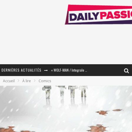
DERNIÈRES ACTUALITÉS
« WOLF-MAN / Integrale Tomes 1 et 2 » - Cruelle Vengeance !
Accueil
À lire
Comics
« The Broken Ring / This Mariage Will Fail Anyway » (Tome 2) – Préparer sa vengeance…
« Mon Village Révolté » - Combattre un Projet !
« Le Béton et le Bambou / Propositions pour Mayotte et le Monde. » - Améliorations !
Star Fox
PsyRiver 2026 : la magie revient sur les rives de l’Aar