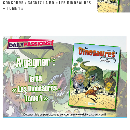
CONCOURS : GAGNEZ LA BD « LES DINOSAURES
– TOME 1 »
« Dr Wertham / L’homme qui étudia les tueurs en série » - Un Métier à Risque !
Assassin's Creed Black Flag Resynced
« Le Vent dand les Saules » - Une Belle Histoire !
« Damn Them All » - Un duo de Choc !
« Love is a Boxing Ring (Tomes 1 & 2) » – Un Passé Trouble !
« WOLF-MAN / Integrale Tomes 1 et 2 » - Cruelle Vengeance !