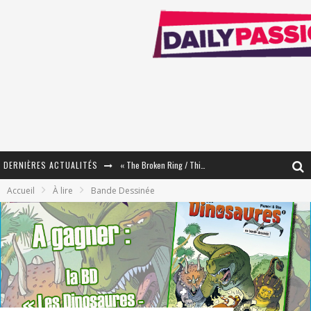
DERNIÈRES ACTUALITÉS
« The Broken Ring / This Mariage Will Fail Anyway » (Tome 2) – Préparer sa vengeance…
Accueil
À lire
Bande Dessinée
« Mon Village Révolté » - Combattre un Projet !
« Le Béton et le Bambou / Propositions pour Mayotte et le Monde. » - Améliorations !
Star Fox
PsyRiver 2026 : la magie revient sur les rives de l’Aar
« MOFUSAND / Parler Japonais » – Des Expressions Pratiques !