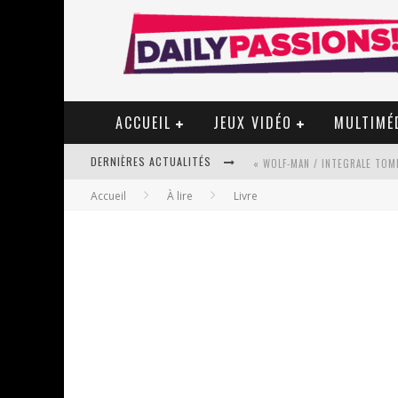
ACCUEIL
JEUX VIDÉO
MULTIMÉ
DERNIÈRES ACTUALITÉS
« WOLF-MAN / INTEGRALE TOME
Accueil
À lire
Livre
« MON VILLAGE RÉVOLTÉ » - 
STAR FOX
PSYRIVER 2026 : LA MAGIE REV
« MOFUSAND / PARLER JAPONAI