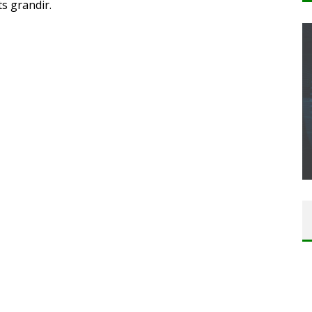
s grandir.
CONCOURS : CALENDRIER DE L’AVENT – UNE
COPIE DU JEU « GRID, ULTIMATE EDITION »
SUR XBOX ONE OU PS4
Daily Passions