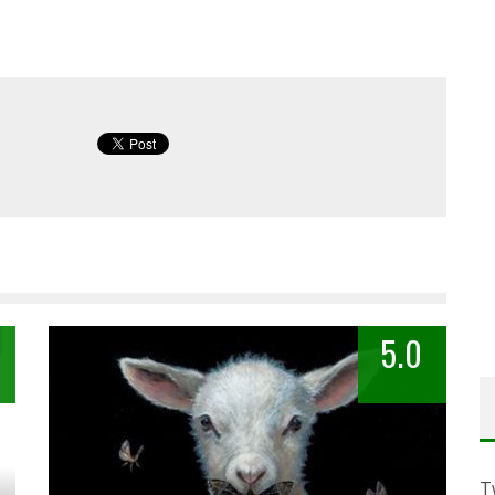
5.0
T