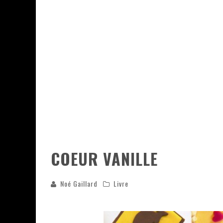
ASSASSIN'S CREED BLACK FLAG 
« LE VENT DAND LES SAULES » 
« DAMN THEM ALL » - UN DUO 
YOSHI AND THE MYSTERIOUS 
COEUR VANILLE
Noé Gaillard
Livre