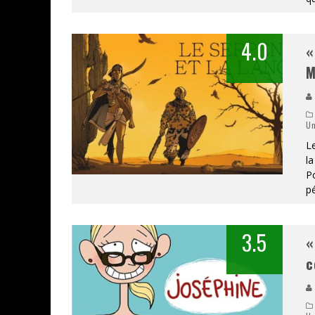
4.0
«
CONCOURS : CALENDRIER DE L’AVEN
M
COPIE DU JEU « GRID, ULTIMATE ED
SUR XBOX ONE OU PS4
Un
Daily Passions
Le
la
Po
pé
3.5
«
c