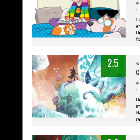
ASSASSIN'S CREED BLACK FLAG 
Li
« LE VENT DAND LES SAULES » 
em
Un
« DAMN THEM ALL » - UN DUO 
f
YOSHI AND THE MYSTERIOUS 
2.5
«
« WOLF-MAN / INTEGRALE TOME
C
Un
in
H
ra