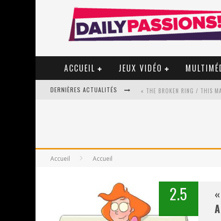
ACCUEIL
JEUX VIDÉO
MULTIMÉ
DERNIÈRES ACTUALITÉS
« MON VILLAGE RÉVOLTÉ » - 
STAR FOX
Accueil
Accueil
PSYRIVER 2026 : LA MAGIE REV
2.5
«
« MOFUSAND / PARLER JAPONAI
A