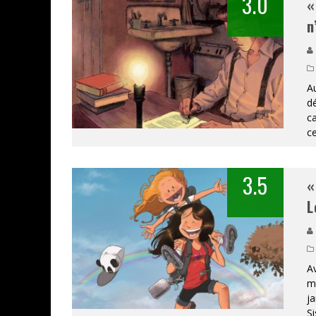
3.0
«
n
Au
dé
ca
ce
3.5
«
L
A
ma
ja
Si