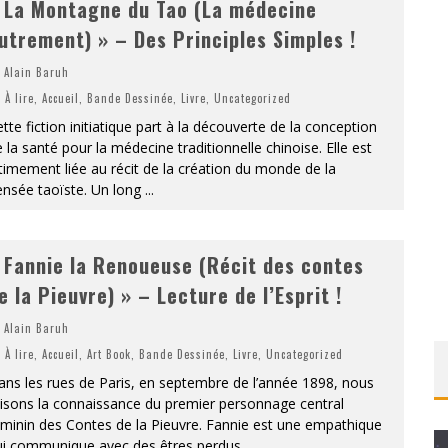
 La Montagne du Tao (La médecine
utrement) » – Des Principles Simples !
Alain Baruh
À lire
,
Accueil
,
Bande Dessinée
,
Livre
,
Uncategorized
tte fiction initiatique part à la découverte de la conception
 la santé pour la médecine traditionnelle chinoise. Elle est
timement liée au récit de la création du monde de la
ensée taoïste. Un long
...
 Fannie la Renoueuse (Récit des contes
e la Pieuvre) » – Lecture de l’Esprit !
Alain Baruh
À lire
,
Accueil
,
Art Book
,
Bande Dessinée
,
Livre
,
Uncategorized
ns les rues de Paris, en septembre de l’année 1898, nous
isons la connaissance du premier personnage central
minin des Contes de la Pieuvre. Fannie est une empathique
ui communique avec des êtres perdus
...