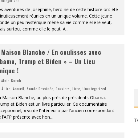
categorized
s aventures de Joséphine, héroïne de cette histoire ont été
inutieusement réunies en un unique volume. Cette jeune
onde un peu hystérique mène sa vie comme elle le veut,
is surtout comme elle le peut. A
...
 Maison Blanche / En coulisses avec
bama, Trump et Biden » – Un Lieu
nique !
Alain Baruh
À lire
,
Accueil
,
Bande Dessinée
,
Dossiers
,
Livre
,
Uncategorized
a Maison Blanche, au plus près de présidents Obama,
ump et Biden est un livre particulier. Ce documentaire
ceptionnel, « vu de l’intérieur » par l’ancien correspondant
 l’AFP présente avec hon
...
T