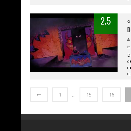
2.5
«
D
Da
dé
mo
qu
1
…
15
16