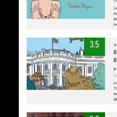
Un
Le
m
bl
ma
3.5
«
O
U
L
Tr
ex
de