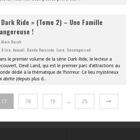
 Dark Ride » (Tome 2) – Une Famille
angereuse !
Alain Baruh
À lire
,
Accueil
,
Bande Dessinée
,
Livre
,
Uncategorized
ns le premier volume de la série Dark Ride, le lecteur a
couvert, Devil Land, qui est le premier parc d’attractions au
nde dédié à la thématique de l’horreur. Ce lieu mystérieux
i abrite (depuis plus d
...
17
18
19
…
25