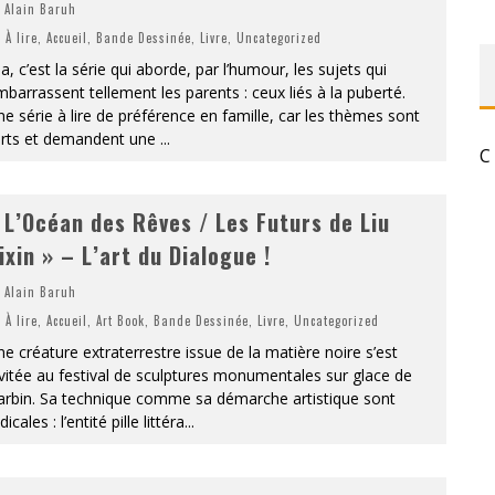
Alain Baruh
RESYNCED
À lire
,
Accueil
,
Bande Dessinée
,
Livre
,
Uncategorized
la, c’est la série qui aborde, par l’humour, les sujets qui
- UNE BELLE HISTOIRE !
barrassent tellement les parents : ceux liés à la puberté.
e série à lire de préférence en famille, car les thèmes sont
DE CHOC !
orts et demandent une
...
C
BOOK
 L’Océan des Rêves / Les Futurs de Liu
S 1 ET 2 » - CRUELLE VENGEANCE !
ixin » – L’art du Dialogue !
Alain Baruh
À lire
,
Accueil
,
Art Book
,
Bande Dessinée
,
Livre
,
Uncategorized
e créature extraterrestre issue de la matière noire s’est
vitée au festival de sculptures monumentales sur glace de
arbin. Sa technique comme sa démarche artistique sont
dicales : l’entité pille littéra
...