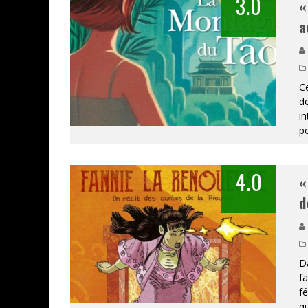
3.0
«
a
Ce
de
in
p
4.0
«
d
Da
fa
fé
q