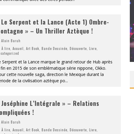
 Le Serpent et la Lance (Acte 1) Ombre-
T – UNE
ontagne » – Un Thriller Aztèque !
ITION »
Alain Baruh
CONCOURS : PAPER MARIO ORIGAMI KING
À lire
,
Accueil
,
Art Book
,
Bande Dessinée
,
Découverte
,
Livre
,
categorized
Daily Passions
 Serpent et la Lance marque le grand retour de Hub après
 fin en 2015 de son emblématique série nippone, Okko.
ur cette nouvelle saga, direction le Mexique durant la
riode de la civilisation aztèque po
...
 Joséphine L’Intégrale » – Relations
ompliquées !
Alain Baruh
À lire
,
Accueil
,
Art Book
,
Bande Dessinée
,
Découverte
,
Livre
,