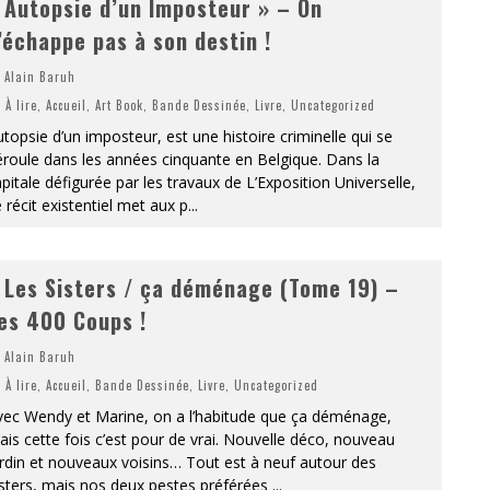
 Autopsie d’un Imposteur » – On
’échappe pas à son destin !
Alain Baruh
À lire
,
Accueil
,
Art Book
,
Bande Dessinée
,
Livre
,
Uncategorized
topsie d’un imposteur, est une histoire criminelle qui se
roule dans les années cinquante en Belgique. Dans la
pitale défigurée par les travaux de L’Exposition Universelle,
 récit existentiel met aux p
...
 Les Sisters / ça déménage (Tome 19) –
es 400 Coups !
Alain Baruh
À lire
,
Accueil
,
Bande Dessinée
,
Livre
,
Uncategorized
vec Wendy et Marine, on a l’habitude que ça déménage,
is cette fois c’est pour de vrai. Nouvelle déco, nouveau
rdin et nouveaux voisins… Tout est à neuf autour des
sters, mais nos deux pestes préférées
...