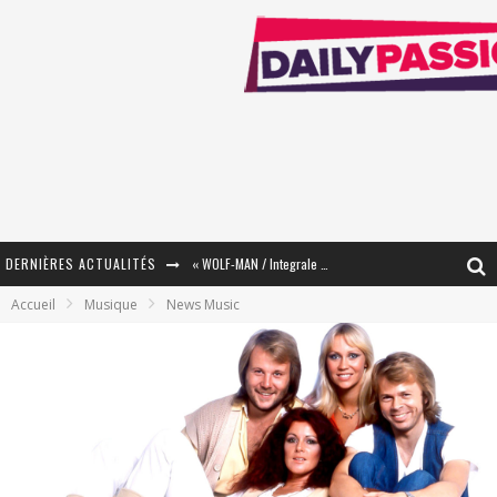
DERNIÈRES ACTUALITÉS
« WOLF-MAN / Integrale Tomes 1 et 2 » - Cruelle Vengeance !
Accueil
Musique
News Music
« The Broken Ring / This Mariage Will Fail Anyway » (Tome 2) – Préparer sa vengeance…
« Mon Village Révolté » - Combattre un Projet !
« Le Béton et le Bambou / Propositions pour Mayotte et le Monde. » - Améliorations !
Star Fox
PsyRiver 2026 : la magie revient sur les rives de l’Aar