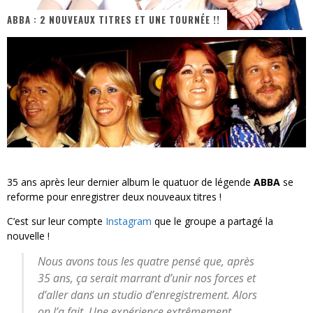
ABBA : 2 NOUVEAUX TITRES ET UNE TOURNÉE !!
« MOFUSAND / Parler Japonais » – Des Expressions Pratiques !
« Dr Wertham / L’homme qui étudia les tueurs en série » - Un Métier à Risque !
Assassin's Creed Black Flag Resynced
« Le Vent dand les Saules » - Une Belle Histoire !
« Damn Them All » - Un duo de Choc !
Yoshi and the mysterious book
35 ans après leur dernier album le quatuor de légende
ABBA
se
reforme pour enregistrer deux nouveaux titres !
C’est sur leur compte
Instagram
que le groupe a partagé la
nouvelle !
Nous avons tous les quatre pensé que, après
35 ans, ça serait marrant d’unir nos forces et
d’aller dans un studio d’enregistrement. Alors
on l’a fait Une expérience extrêmement