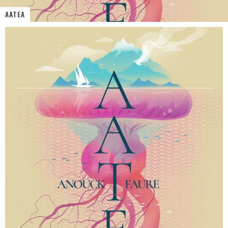
AATEA
« MOFUSAND / Parler Japonais » – Des Expressions Pratiques !
« Dr Wertham / L’homme qui étudia les tueurs en série » - Un Métier à Risque !
Assassin's Creed Black Flag Resynced
« Le Vent dand les Saules » - Une Belle Histoire !
« Damn Them All » - Un duo de Choc !
Yoshi and the mysterious book