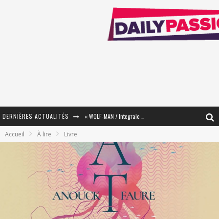
DERNIÈRES ACTUALITÉS
« WOLF-MAN / Integrale Tomes 1 et 2 » - Cruelle Vengeance !
Accueil
À lire
Livre
« The Broken Ring / This Mariage Will Fail Anyway » (Tome 2) – Préparer sa vengeance…
« Mon Village Révolté » - Combattre un Projet !
« Le Béton et le Bambou / Propositions pour Mayotte et le Monde. » - Améliorations !
Star Fox
PsyRiver 2026 : la magie revient sur les rives de l’Aar