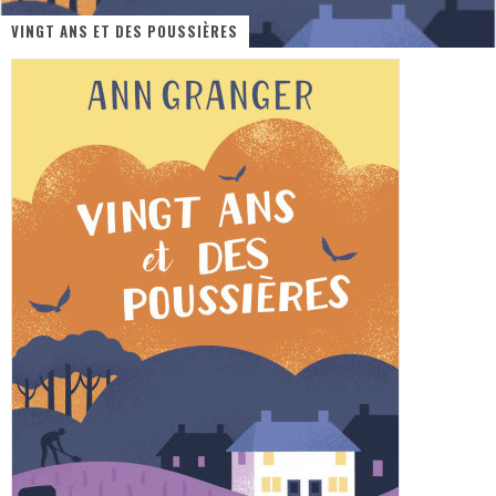
VINGT ANS ET DES POUSSIÈRES
« MOFUSAND / Parler Japonais » – Des Expressions Pratiques !
« Dr Wertham / L’homme qui étudia les tueurs en série » - Un Métier à Risque !
Assassin's Creed Black Flag Resynced
« Le Vent dand les Saules » - Une Belle Histoire !
« Damn Them All » - Un duo de Choc !
Yoshi and the mysterious book