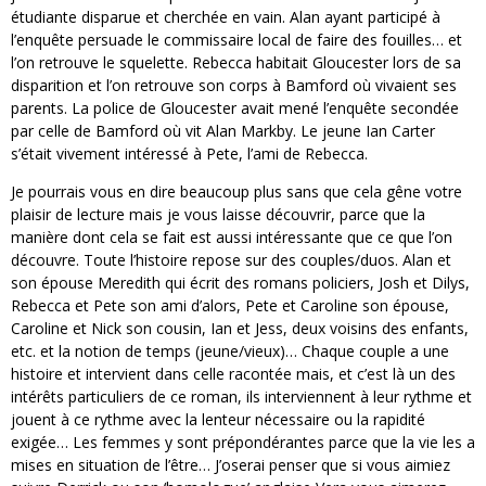
étudiante disparue et cherchée en vain. Alan ayant participé à
l’enquête persuade le commissaire local de faire des fouilles… et
l’on retrouve le squelette. Rebecca habitait Gloucester lors de sa
disparition et l’on retrouve son corps à Bamford où vivaient ses
parents. La police de Gloucester avait mené l’enquête secondée
par celle de Bamford où vit Alan Markby. Le jeune Ian Carter
s’était vivement intéressé à Pete, l’ami de Rebecca.
Je pourrais vous en dire beaucoup plus sans que cela gêne votre
plaisir de lecture mais je vous laisse découvrir, parce que la
manière dont cela se fait est aussi intéressante que ce que l’on
découvre. Toute l’histoire repose sur des couples/duos. Alan et
son épouse Meredith qui écrit des romans policiers, Josh et Dilys,
Rebecca et Pete son ami d’alors, Pete et Caroline son épouse,
Caroline et Nick son cousin, Ian et Jess, deux voisins des enfants,
etc. et la notion de temps (jeune/vieux)… Chaque couple a une
histoire et intervient dans celle racontée mais, et c’est là un des
intérêts particuliers de ce roman, ils interviennent à leur rythme et
jouent à ce rythme avec la lenteur nécessaire ou la rapidité
exigée… Les femmes y sont prépondérantes parce que la vie les a
mises en situation de l’être… J’oserai penser que si vous aimiez