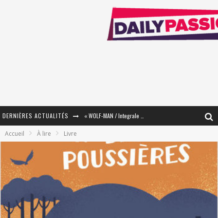
DERNIÈRES ACTUALITÉS
« WOLF-MAN / Integrale Tomes 1 et 2 » - Cruelle Vengeance !
Accueil
À lire
Livre
« The Broken Ring / This Mariage Will Fail Anyway » (Tome 2) – Préparer sa vengeance…
« Mon Village Révolté » - Combattre un Projet !
« Le Béton et le Bambou / Propositions pour Mayotte et le Monde. » - Améliorations !
Star Fox
PsyRiver 2026 : la magie revient sur les rives de l’Aar