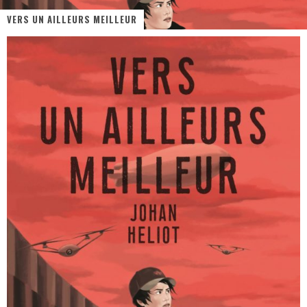
VERS UN AILLEURS MEILLEUR
« Dr Wertham / L’homme qui étudia les tueurs en série » - Un Métier à Risque !
Assassin's Creed Black Flag Resynced
« Le Vent dand les Saules » - Une Belle Histoire !
« Damn Them All » - Un duo de Choc !
Yoshi and the mysterious book