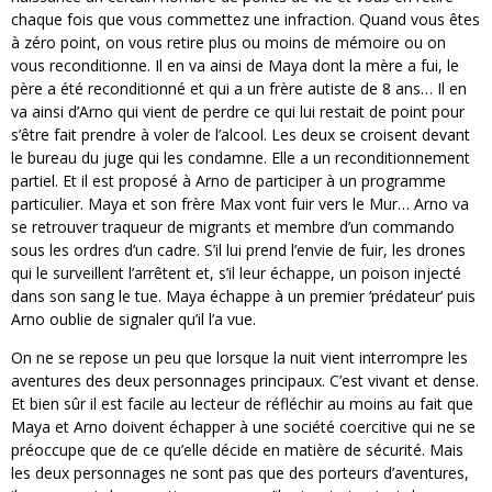
chaque fois que vous commettez une infraction. Quand vous êtes
à zéro point, on vous retire plus ou moins de mémoire ou on
vous reconditionne. Il en va ainsi de Maya dont la mère a fui, le
père a été reconditionné et qui a un frère autiste de 8 ans… Il en
va ainsi d’Arno qui vient de perdre ce qui lui restait de point pour
s’être fait prendre à voler de l’alcool. Les deux se croisent devant
le bureau du juge qui les condamne. Elle a un reconditionnement
partiel. Et il est proposé à Arno de participer à un programme
particulier. Maya et son frère Max vont fuir vers le Mur… Arno va
se retrouver traqueur de migrants et membre d’un commando
sous les ordres d’un cadre. S’il lui prend l’envie de fuir, les drones
qui le surveillent l’arrêtent et, s’il leur échappe, un poison injecté
dans son sang le tue. Maya échappe à un premier ‘prédateur’ puis
Arno oublie de signaler qu’il l’a vue.
On ne se repose un peu que lorsque la nuit vient interrompre les
aventures des deux personnages principaux. C’est vivant et dense.
Et bien sûr il est facile au lecteur de réfléchir au moins au fait que
Maya et Arno doivent échapper à une société coercitive qui ne se
préoccupe que de ce qu’elle décide en matière de sécurité. Mais
les deux personnages ne sont pas que des porteurs d’aventures,