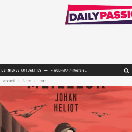
« WOLF-MAN / Integrale Tomes 1 et 2 » - Cruelle Vengeance !
DERNIÈRES ACTUALITÉS
« The Broken Ring / This Mariage Will Fail Anyway » (Tome 2) – Préparer sa vengeance…
Accueil
À lire
Livre
« Mon Village Révolté » - Combattre un Projet !
« Le Béton et le Bambou / Propositions pour Mayotte et le Monde. » - Améliorations !
Star Fox
PsyRiver 2026 : la magie revient sur les rives de l’Aar
« MOFUSAND / Parler Japonais » – Des Expressions Pratiques !