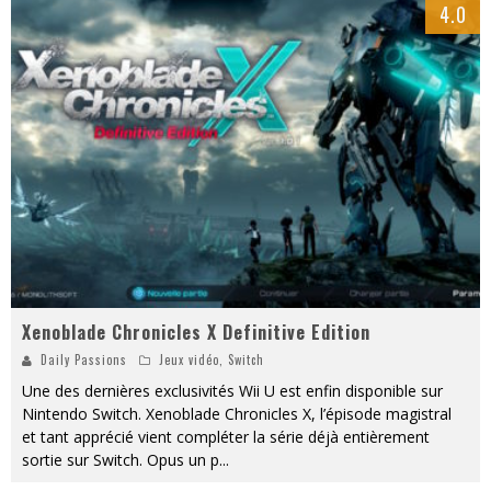
4.0
« MOFUSAND / Parler Japonais » – Des Expressions Pratiques !
« Dr Wertham / L’homme qui étudia les tueurs en série » - Un Métier à Risque !
Assassin's Creed Black Flag Resynced
« Le Vent dand les Saules » - Une Belle Histoire !
« Damn Them All » - Un duo de Choc !
Yoshi and the mysterious book
Xenoblade Chronicles X Definitive Edition
Daily Passions
Jeux vidéo
,
Switch
Une des dernières exclusivités Wii U est enfin disponible sur
Nintendo Switch. Xenoblade Chronicles X, l’épisode magistral
et tant apprécié vient compléter la série déjà entièrement
sortie sur Switch. Opus un p
...