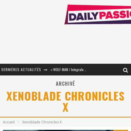
DERNIÈRES ACTUALITÉS
« WOLF-MAN / Integrale Tomes 1 et 2 » - Cruelle Vengeance !
« The Broken Ring / This Mariage Will Fail Anyway » (Tome 2) – Préparer sa vengeance…
ARCHIVÉ
XENOBLADE CHRONICLES
« Mon Village Révolté » - Combattre un Projet !
X
« Le Béton et le Bambou / Propositions pour Mayotte et le Monde. » - Améliorations !
Star Fox
Accueil
Xenoblade Chronicles X
PsyRiver 2026 : la magie revient sur les rives de l’Aar