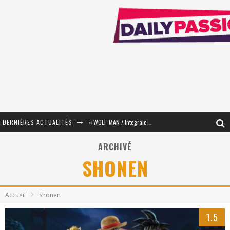
DERNIÈRES ACTUALITÉS
« WOLF-MAN / Integrale Tomes 1 et 2 » - Cruelle Vengeance !
« The Broken Ring / This Mariage Will Fail Anyway » (Tome 2) – Préparer sa vengeance…
ARCHIVÉ
SHONEN
« Mon Village Révolté » - Combattre un Projet !
« Le Béton et le Bambou / Propositions pour Mayotte et le Monde. » - Améliorations !
Accueil
Shonen
Star Fox
1.5
PsyRiver 2026 : la magie revient sur les rives de l’Aar