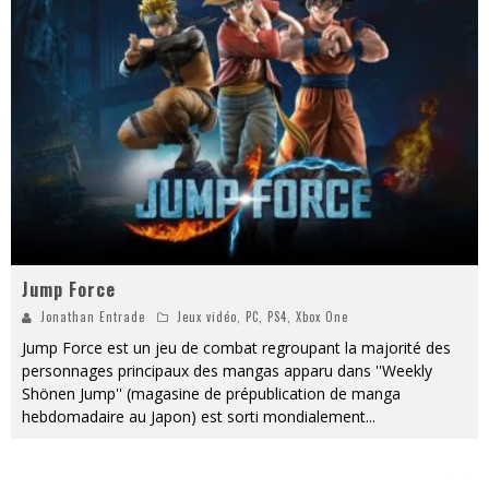
« MOFUSAND / Parler Japonais » – Des Expressions Pratiques !
« Dr Wertham / L’homme qui étudia les tueurs en série » - Un Métier à Risque !
Assassin's Creed Black Flag Resynced
« Le Vent dand les Saules » - Une Belle Histoire !
« Damn Them All » - Un duo de Choc !
Yoshi and the mysterious book
Jump Force
Jonathan Entrade
Jeux vidéo
,
PC
,
PS4
,
Xbox One
Jump Force est un jeu de combat regroupant la majorité des
personnages principaux des mangas apparu dans ''Weekly
Shönen Jump'' (magasine de prépublication de manga
hebdomadaire au Japon) est sorti mondialement
...