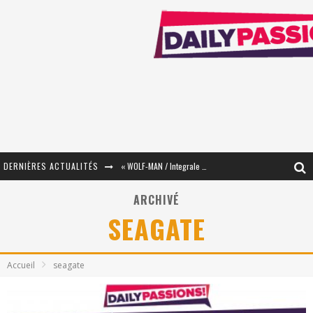
DERNIÈRES ACTUALITÉS
« WOLF-MAN / Integrale Tomes 1 et 2 » - Cruelle Vengeance !
« The Broken Ring / This Mariage Will Fail Anyway » (Tome 2) – Préparer sa vengeance…
ARCHIVÉ
SEAGATE
« Mon Village Révolté » - Combattre un Projet !
« Le Béton et le Bambou / Propositions pour Mayotte et le Monde. » - Améliorations !
Accueil
seagate
Star Fox
PsyRiver 2026 : la magie revient sur les rives de l’Aar