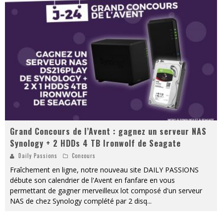
« MOFUSAND / Parler Japonais » – Des Expressions Pratiques !
« Dr Wertham / L’homme qui étudia les tueurs en série » - Un Métier à Risque !
Assassin's Creed Black Flag Resynced
« Le Vent dand les Saules » - Une Belle Histoire !
« Damn Them All » - Un duo de Choc !
Yoshi and the mysterious book
Grand Concours de l’Avent : gagnez un serveur NAS
Synology + 2 HDDs 4 TB Ironwolf de Seagate
Daily Passions
Concours
Fraîchement en ligne, notre nouveau site DAILY PASSIONS
débute son calendrier de l'Avent en fanfare en vous
permettant de gagner merveilleux lot composé d'un serveur
NAS de chez Synology complété par 2 disq
...