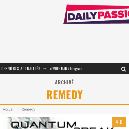
DERNIÈRES ACTUALITÉS
« WOLF-MAN / Integrale Tomes 1 et 2 » - Cruelle Vengeance !
« The Broken Ring / This Mariage Will Fail Anyway » (Tome 2) – Préparer sa vengeance…
ARCHIVÉ
REMEDY
« Mon Village Révolté » - Combattre un Projet !
« Le Béton et le Bambou / Propositions pour Mayotte et le Monde. » - Améliorations !
Accueil
Remedy
Star Fox
4.0
PsyRiver 2026 : la magie revient sur les rives de l’Aar