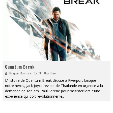
« MOFUSAND / Parler Japonais » – Des Expressions Pratiques !
« Dr Wertham / L’homme qui étudia les tueurs en série » - Un Métier à Risque !
Assassin's Creed Black Flag Resynced
« Le Vent dand les Saules » - Une Belle Histoire !
« Damn Them All » - Un duo de Choc !
Yoshi and the mysterious book
Quantum Break
Gregori Ramsak
PC
,
Xbox One
L’histoire de Quantum Break débute à Riverport lorsque
notre héros, Jack Joyce revient de Thaïlande en urgence à la
demande de son ami Paul Serene pour l’assister lors d’une
expérience qui doit révolutionner le
...