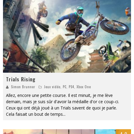
« Dr Wertham / L’homme qui étudia les tueurs en série » - Un Métier à Risque !
Assassin's Creed Black Flag Resynced
« Le Vent dand les Saules » - Une Belle Histoire !
« Damn Them All » - Un duo de Choc !
« Love is a Boxing Ring (Tomes 1 & 2) » – Un Passé Trouble !
« WOLF-MAN / Integrale Tomes 1 et 2 » - Cruelle Vengeance !
Trials Rising
Simon Brunner
Jeux vidéo
,
PC
,
PS4
,
Xbox One
Allez, encore une petite course. Il est minuit, je me lève
demain, mais je suis sûr d'avoir la médaille d'or ce coup-ci.
Ceux qui ont déjà joué à un Trials savent de quoi je parle.
Cela faisait un bout de temps
...