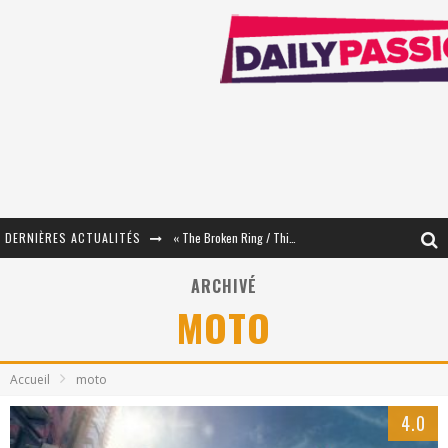
DERNIÈRES ACTUALITÉS
« The Broken Ring / This Mariage Will Fail Anyway » (Tome 2) – Préparer sa vengeance…
« Mon Village Révolté » - Combattre un Projet !
ARCHIVÉ
MOTO
« Le Béton et le Bambou / Propositions pour Mayotte et le Monde. » - Améliorations !
Star Fox
Accueil
moto
PsyRiver 2026 : la magie revient sur les rives de l’Aar
4.0
« MOFUSAND / Parler Japonais » – Des Expressions Pratiques !