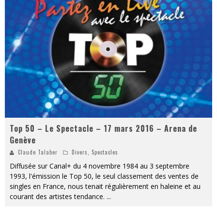
« MOFUSAND / Parler Japonais » – Des Expressions Pratiques !
« Dr Wertham / L’homme qui étudia les tueurs en série » - Un Métier à Risque !
Assassin's Creed Black Flag Resynced
« Le Vent dand les Saules » - Une Belle Histoire !
« Damn Them All » - Un duo de Choc !
Yoshi and the mysterious book
Top 50 – Le Spectacle – 17 mars 2016 – Arena de
Genève
Claude Talaber
Divers
,
Spectacles
Diffusée sur Canal+ du 4 novembre 1984 au 3 septembre
1993, l'émission le Top 50, le seul classement des ventes de
singles en France, nous tenait régulièrement en haleine et au
courant des artistes tendance.
...