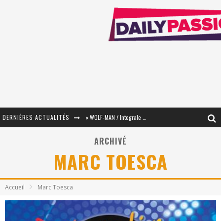
DERNIÈRES ACTUALITÉS
« WOLF-MAN / Integrale Tomes 1 et 2 » - Cruelle Vengeance !
« The Broken Ring / This Mariage Will Fail Anyway » (Tome 2) – Préparer sa vengeance…
ARCHIVÉ
MARC TOESCA
« Mon Village Révolté » - Combattre un Projet !
« Le Béton et le Bambou / Propositions pour Mayotte et le Monde. » - Améliorations !
Accueil
Marc Toesca
Star Fox
PsyRiver 2026 : la magie revient sur les rives de l’Aar