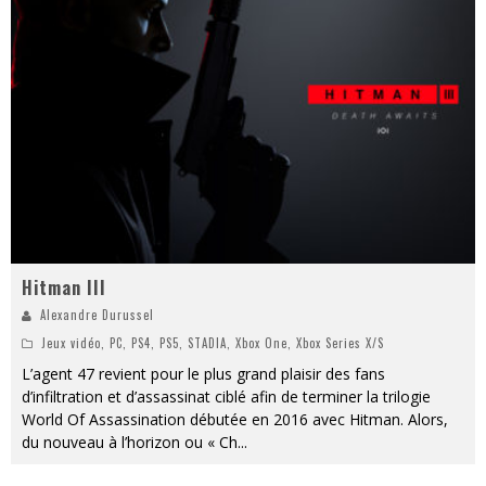
« MOFUSAND / Parler Japonais » – Des Expressions Pratiques !
« Dr Wertham / L’homme qui étudia les tueurs en série » - Un Métier à Risque !
Assassin's Creed Black Flag Resynced
« Le Vent dand les Saules » - Une Belle Histoire !
« Damn Them All » - Un duo de Choc !
Yoshi and the mysterious book
Hitman III
Alexandre Durussel
Jeux vidéo
,
PC
,
PS4
,
PS5
,
STADIA
,
Xbox One
,
Xbox Series X/S
L’agent 47 revient pour le plus grand plaisir des fans
d’infiltration et d’assassinat ciblé afin de terminer la trilogie
World Of Assassination débutée en 2016 avec Hitman. Alors,
du nouveau à l’horizon ou « Ch
...