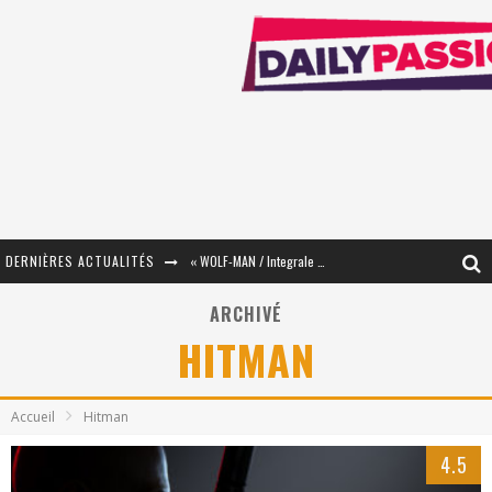
DERNIÈRES ACTUALITÉS
« WOLF-MAN / Integrale Tomes 1 et 2 » - Cruelle Vengeance !
« The Broken Ring / This Mariage Will Fail Anyway » (Tome 2) – Préparer sa vengeance…
ARCHIVÉ
HITMAN
« Mon Village Révolté » - Combattre un Projet !
« Le Béton et le Bambou / Propositions pour Mayotte et le Monde. » - Améliorations !
Accueil
Hitman
Star Fox
4.5
PsyRiver 2026 : la magie revient sur les rives de l’Aar