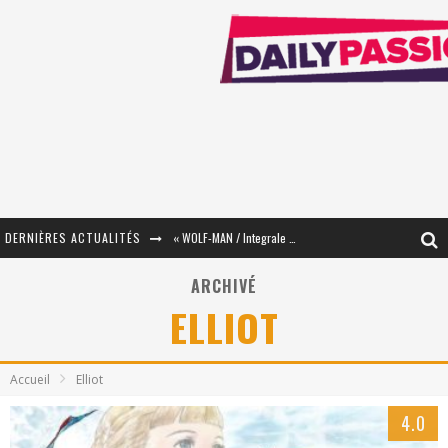
DERNIÈRES ACTUALITÉS
« WOLF-MAN / Integrale Tomes 1 et 2 » - Cruelle Vengeance !
« The Broken Ring / This Mariage Will Fail Anyway » (Tome 2) – Préparer sa vengeance…
ARCHIVÉ
ELLIOT
« Mon Village Révolté » - Combattre un Projet !
« Le Béton et le Bambou / Propositions pour Mayotte et le Monde. » - Améliorations !
Accueil
Elliot
Star Fox
4.0
PsyRiver 2026 : la magie revient sur les rives de l’Aar