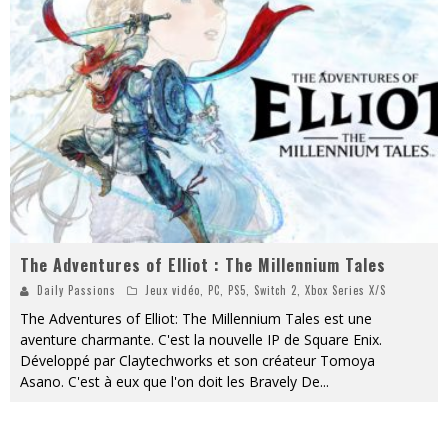
« MOFUSAND / Parler Japonais » – Des Expressions Pratiques !
« Dr Wertham / L’homme qui étudia les tueurs en série » - Un Métier à Risque !
Assassin's Creed Black Flag Resynced
« Le Vent dand les Saules » - Une Belle Histoire !
« Damn Them All » - Un duo de Choc !
Yoshi and the mysterious book
The Adventures of Elliot : The Millennium Tales
Daily Passions
Jeux vidéo
,
PC
,
PS5
,
Switch 2
,
Xbox Series X/S
The Adventures of Elliot: The Millennium Tales est une
aventure charmante. C'est la nouvelle IP de Square Enix.
Développé par Claytechworks et son créateur Tomoya
Asano. C'est à eux que l'on doit les Bravely De
...