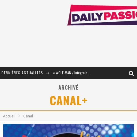
DERNIÈRES ACTUALITÉS
« WOLF-MAN / Integrale Tomes 1 et 2 » - Cruelle Vengeance !
« The Broken Ring / This Mariage Will Fail Anyway » (Tome 2) – Préparer sa vengeance…
ARCHIVÉ
CANAL+
« Mon Village Révolté » - Combattre un Projet !
« Le Béton et le Bambou / Propositions pour Mayotte et le Monde. » - Améliorations !
Accueil
Canal+
Star Fox
PsyRiver 2026 : la magie revient sur les rives de l’Aar