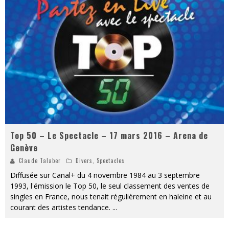
« MOFUSAND / Parler Japonais » – Des Expressions Pratiques !
« Dr Wertham / L’homme qui étudia les tueurs en série » - Un Métier à Risque !
Assassin's Creed Black Flag Resynced
« Le Vent dand les Saules » - Une Belle Histoire !
« Damn Them All » - Un duo de Choc !
Yoshi and the mysterious book
Top 50 – Le Spectacle – 17 mars 2016 – Arena de
Genève
Claude Talaber
Divers
,
Spectacles
Diffusée sur Canal+ du 4 novembre 1984 au 3 septembre
1993, l'émission le Top 50, le seul classement des ventes de
singles en France, nous tenait régulièrement en haleine et au
courant des artistes tendance.
...