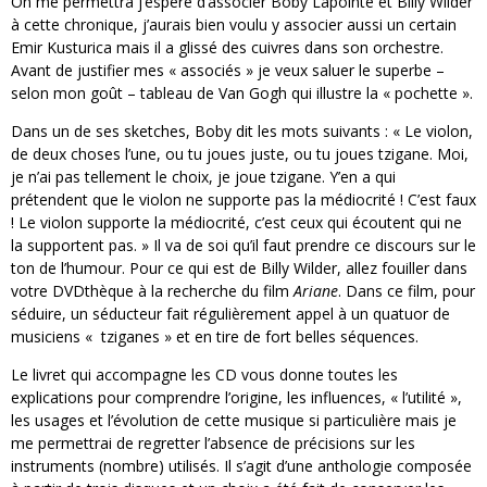
On me permettra j’espère d’associer Boby Lapointe et Billy Wilder
à cette chronique, j’aurais bien voulu y associer aussi un certain
Emir Kusturica mais il a glissé des cuivres dans son orchestre.
Avant de justifier mes « associés » je veux saluer le superbe –
selon mon goût – tableau de Van Gogh qui illustre la « pochette ».
Dans un de ses sketches, Boby dit les mots suivants : « Le violon,
de deux choses l’une, ou tu joues juste, ou tu joues tzigane. Moi,
je n’ai pas tellement le choix, je joue tzigane. Y’en a qui
prétendent que le violon ne supporte pas la médiocrité ! C’est faux
! Le violon supporte la médiocrité, c’est ceux qui écoutent qui ne
la supportent pas. » Il va de soi qu’il faut prendre ce discours sur le
ton de l’humour. Pour ce qui est de Billy Wilder, allez fouiller dans
votre DVDthèque à la recherche du film
Ariane
. Dans ce film, pour
séduire, un séducteur fait régulièrement appel à un quatuor de
musiciens « tziganes » et en tire de fort belles séquences.
Le livret qui accompagne les CD vous donne toutes les
explications pour comprendre l’origine, les influences, « l’utilité »,
les usages et l’évolution de cette musique si particulière mais je
me permettrai de regretter l’absence de précisions sur les
instruments (nombre) utilisés. Il s’agit d’une anthologie composée