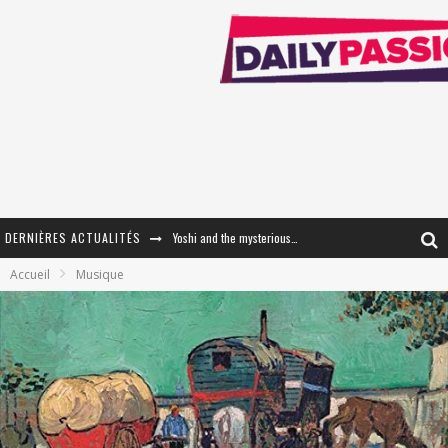
DERNIÈRES ACTUALITÉS
Yoshi and the mysterious book
Accueil
Musique
« WOLF-MAN / Integrale Tomes 1 et 2 » - Cruelle Vengeance !
« The Broken Ring / This Mariage Will Fail Anyway » (Tome 2) – Préparer sa vengeance…
« Mon Village Révolté » - Combattre un Projet !
« Le Béton et le Bambou / Propositions pour Mayotte et le Monde. » - Améliorations !
Star Fox