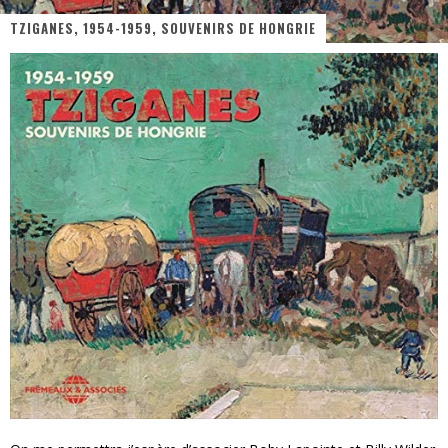
TZIGANES, 1954-1959, SOUVENIRS DE HONGRIE
PsyRiver 2026 : la magie revient sur les rives de l’Aar
« MOFUSAND / Parler Japonais » – Des Expressions Pratiques !
« Dr Wertham / L’homme qui étudia les tueurs en série » - Un Métier à Risque !
Assassin's Creed Black Flag Resynced
« Le Vent dand les Saules » - Une Belle Histoire !
Splatoon Raiders