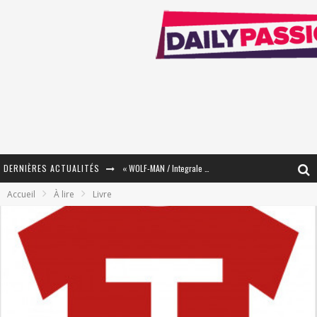
DERNIÈRES ACTUALITÉS
« WOLF-MAN / Integrale Tomes 1 et 2 » - Cruelle Vengeance !
Accueil
À lire
Livre
« The Broken Ring / This Mariage Will Fail Anyway » (Tome 2) – Préparer sa vengeance…
« Mon Village Révolté » - Combattre un Projet !
« Le Béton et le Bambou / Propositions pour Mayotte et le Monde. » - Améliorations !
Star Fox
PsyRiver 2026 : la magie revient sur les rives de l’Aar