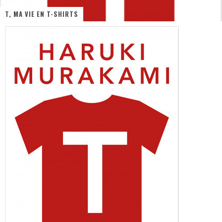
T, MA VIE EN T-SHIRTS
« MOFUSAND / Parler Japonais » – Des Expressions Pratiques !
« Dr Wertham / L’homme qui étudia les tueurs en série » - Un Métier à Risque !
Assassin's Creed Black Flag Resynced
« Le Vent dand les Saules » - Une Belle Histoire !
« Damn Them All » - Un duo de Choc !
Yoshi and the mysterious book