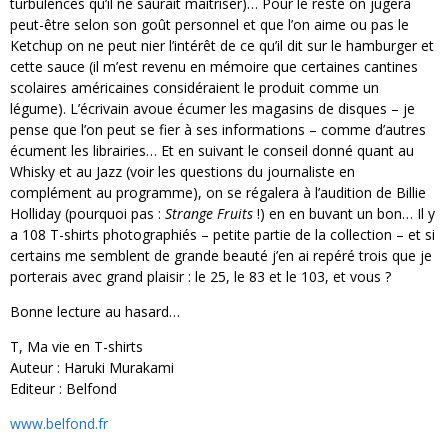
turbulences qu’il ne saurait maîtriser)… Pour le reste on jugera
peut-être selon son goût personnel et que l’on aime ou pas le
Ketchup on ne peut nier l’intérêt de ce qu’il dit sur le hamburger et
cette sauce (il m’est revenu en mémoire que certaines cantines
scolaires américaines considéraient le produit comme un
légume). L’écrivain avoue écumer les magasins de disques – je
pense que l’on peut se fier à ses informations – comme d’autres
écument les librairies… Et en suivant le conseil donné quant au
Whisky et au Jazz (voir les questions du journaliste en
complément au programme), on se régalera à l’audition de Billie
Holliday (pourquoi pas :
Strange Fruits
!) en en buvant un bon… Il y
a 108 T-shirts photographiés – petite partie de la collection – et si
certains me semblent de grande beauté j’en ai repéré trois que je
porterais avec grand plaisir : le 25, le 83 et le 103, et vous ?
Bonne lecture au hasard…
T, Ma vie en T-shirts
Auteur : Haruki Murakami
Editeur : Belfond
www.belfond.fr