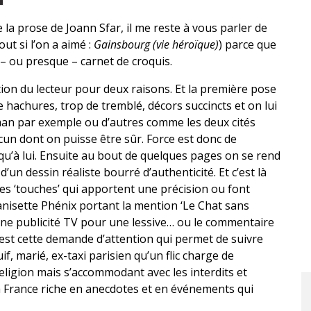
e la prose de Joann Sfar, il me reste à vous parler de
t si l’on a aimé :
Gainsbourg (vie héroïque)
) parce que
– ou presque – carnet de croquis.
tion du lecteur pour deux raisons. Et la première pose
 hachures, trop de tremblé, décors succincts et on lui
man par exemple ou d’autres comme les deux cités
un dont on puisse être sûr. Force est donc de
 qu’à lui. Ensuite au bout de quelques pages on se rend
d’un dessin réaliste bourré d’authenticité. Et c’est là
tes ‘touches’ qui apportent une précision ou font
anisette Phénix portant la mention ‘Le Chat sans
ine publicité TV pour une lessive… ou le commentaire
’est cette demande d’attention qui permet de suivre
uif, marié, ex-taxi parisien qu’un flic charge de
 religion mais s’accommodant avec les interdits et
la France riche en anecdotes et en événements qui