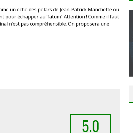
comme un écho des polars de Jean-Patrick Manchette où
ent pour échapper au ‘fatum’. Attention ! Comme il faut
nt final n’est pas compréhensible. On proposera une
CONCOURS : CALENDRIER DE L’AVENT – UNE
COPIE DU JEU « GRID, ULTIMATE EDITION »
SUR XBOX ONE OU PS4
Daily Passions
5.0