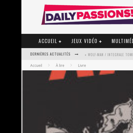
ACCUEIL
JEUX VIDÉO
MULTIMÉ
DERNIÈRES ACTUALITÉS
« WOLF-MAN / INTEGRALE TOME
Accueil
À lire
Livre
« MON VILLAGE RÉVOLTÉ » - 
STAR FOX
PSYRIVER 2026 : LA MAGIE REV
« MOFUSAND / PARLER JAPONAI