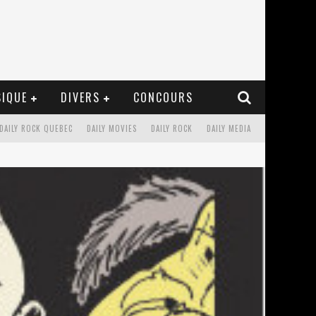
IQUE
DIVERS
CONCOURS
DAILY ROCK QUEBEC
DAILY MOVIES
DAILY ROCK
DAILY MEDIA