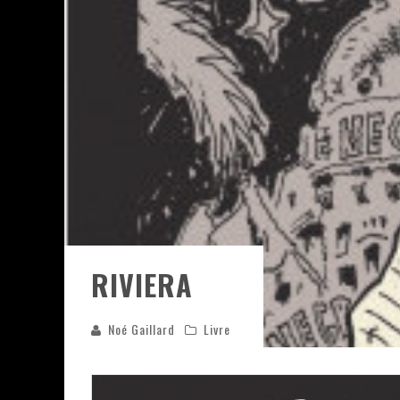
ASSASSIN'S CREED BLACK FLAG 
« LE VENT DAND LES SAULES » 
« DAMN THEM ALL » - UN DUO 
YOSHI AND THE MYSTERIOUS 
RIVIERA
Noé Gaillard
Livre