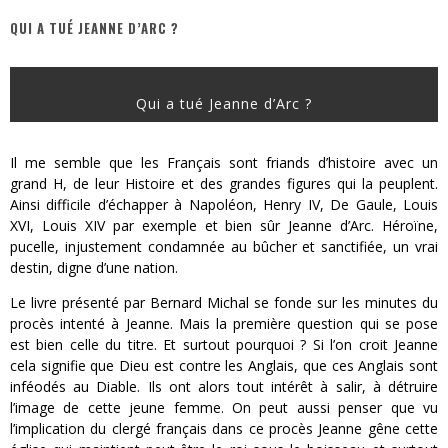
QUI A TUÉ JEANNE D’ARC ?
« MOFUSAND / Parler Japonais » – Des Expressions Pratiques !
« Dr Wertham / L’homme qui étudia les tueurs en série » - Un Métier à Risque !
Qui a tué Jeanne d’Arc ?
Assassin's Creed Black Flag Resynced
« Le Vent dand les Saules » - Une Belle Histoire !
Il me semble que les Français sont friands d’histoire avec un
grand H, de leur Histoire et des grandes figures qui la peuplent.
« Damn Them All » - Un duo de Choc !
Ainsi difficile d’échapper à Napoléon, Henry IV, De Gaule, Louis
XVI, Louis XIV par exemple et bien sûr Jeanne d’Arc. Héroïne,
Yoshi and the mysterious book
pucelle, injustement condamnée au bûcher et sanctifiée, un vrai
destin, digne d’une nation.
Le livre présenté par Bernard Michal se fonde sur les minutes du
procès intenté à Jeanne. Mais la première question qui se pose
est bien celle du titre. Et surtout pourquoi ? Si l’on croit Jeanne
cela signifie que Dieu est contre les Anglais, que ces Anglais sont
inféodés au Diable. Ils ont alors tout intérêt à salir, à détruire
l’image de cette jeune femme. On peut aussi penser que vu
l’implication du clergé français dans ce procès Jeanne gêne cette