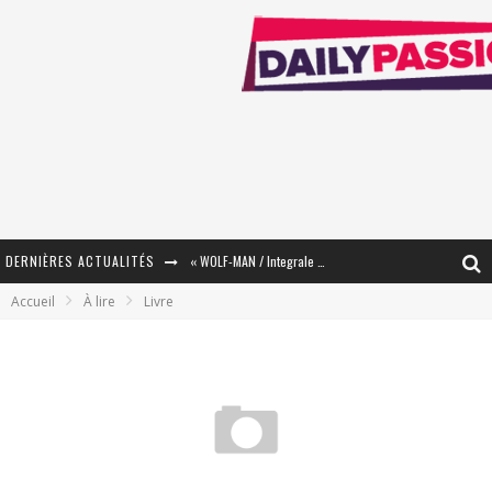
DERNIÈRES ACTUALITÉS
« WOLF-MAN / Integrale Tomes 1 et 2 » - Cruelle Vengeance !
Accueil
À lire
Livre
« The Broken Ring / This Mariage Will Fail Anyway » (Tome 2) – Préparer sa vengeance…
« Mon Village Révolté » - Combattre un Projet !
« Le Béton et le Bambou / Propositions pour Mayotte et le Monde. » - Améliorations !
Star Fox
PsyRiver 2026 : la magie revient sur les rives de l’Aar