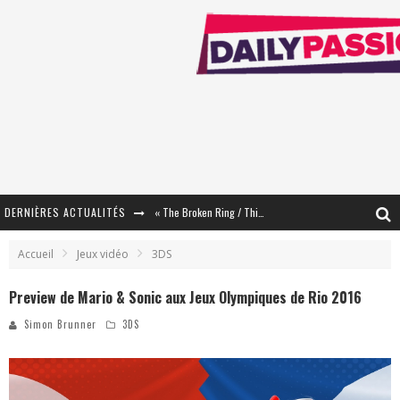
DERNIÈRES ACTUALITÉS
« The Broken Ring / This Mariage Will Fail Anyway » (Tome 2) – Préparer sa vengeance…
« Mon Village Révolté » - Combattre un Projet !
Accueil
Jeux vidéo
3DS
« Le Béton et le Bambou / Propositions pour Mayotte et le Monde. » - Améliorations !
Preview de Mario & Sonic aux Jeux Olympiques de Rio 2016
Star Fox
Simon Brunner
3DS
PsyRiver 2026 : la magie revient sur les rives de l’Aar
« MOFUSAND / Parler Japonais » – Des Expressions Pratiques !