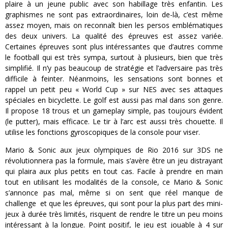
plaire à un jeune public avec son habillage très enfantin. Les
graphismes ne sont pas extraordinaires, loin de-là, c’est même
assez moyen, mais on reconnaît bien les persos emblématiques
des deux univers. La qualité des épreuves est assez variée.
Certaines épreuves sont plus intéressantes que d’autres comme
le football qui est très sympa, surtout à plusieurs, bien que très
simplifié. Il n’y pas beaucoup de stratégie et l’adversaire pas très
difficile à feinter. Néanmoins, les sensations sont bonnes et
rappel un petit peu « World Cup » sur NES avec ses attaques
spéciales en bicyclette. Le golf est aussi pas mal dans son genre.
Il propose 18 trous et un gameplay simple, pas toujours évident
(le putter), mais efficace. Le tir à l’arc est aussi très chouette. Il
utilise les fonctions gyroscopiques de la console pour viser.
Mario & Sonic aux jeux olympiques de Rio 2016 sur 3DS ne
révolutionnera pas la formule, mais s’avère être un jeu distrayant
qui plaira aux plus petits en tout cas. Facile à prendre en main
tout en utilisant les modalités de la console, ce Mario & Sonic
s’annonce pas mal, même si on sent que réel manque de
challenge et que les épreuves, qui sont pour la plus part des mini-
jeux à durée très limités, risquent de rendre le titre un peu moins
intéressant à la longue. Point positif, le jeu est jouable à 4 sur