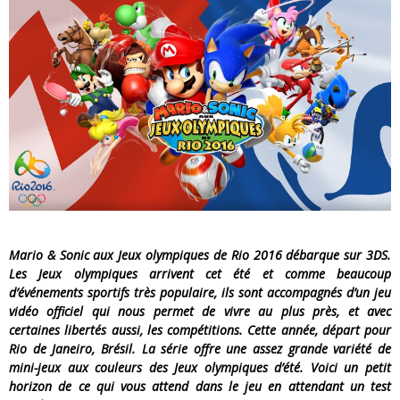
« Dr Wertham / L’homme qui étudia les tueurs en série » - Un Métier à Risque !
Assassin's Creed Black Flag Resynced
« Le Vent dand les Saules » - Une Belle Histoire !
« Damn Them All » - Un duo de Choc !
« Love is a Boxing Ring (Tomes 1 & 2) » – Un Passé Trouble !
« WOLF-MAN / Integrale Tomes 1 et 2 » - Cruelle Vengeance !
Mario & Sonic aux Jeux olympiques de Rio 2016 débarque sur 3DS.
Les Jeux olympiques arrivent cet été et comme beaucoup
d’événements sportifs très populaire, ils sont accompagnés d’un jeu
vidéo officiel qui nous permet de vivre au plus près, et avec
certaines libertés aussi, les compétitions. Cette année, départ pour
Rio de Janeiro, Brésil. La série offre une assez grande variété de
mini-jeux aux couleurs des Jeux olympiques d’été. Voici un petit
horizon de ce qui vous attend dans le jeu en attendant un test