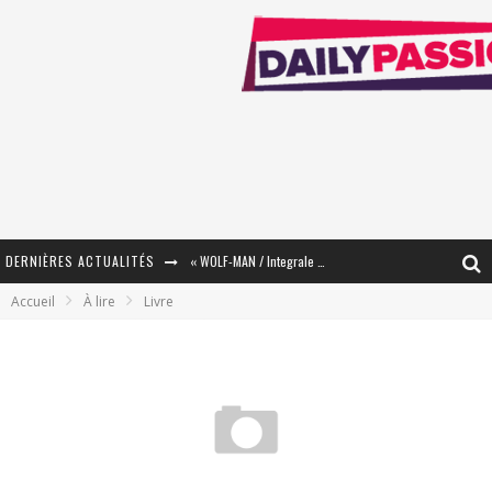
DERNIÈRES ACTUALITÉS
« WOLF-MAN / Integrale Tomes 1 et 2 » - Cruelle Vengeance !
Accueil
À lire
Livre
« The Broken Ring / This Mariage Will Fail Anyway » (Tome 2) – Préparer sa vengeance…
« Mon Village Révolté » - Combattre un Projet !
« Le Béton et le Bambou / Propositions pour Mayotte et le Monde. » - Améliorations !
Star Fox
PsyRiver 2026 : la magie revient sur les rives de l’Aar