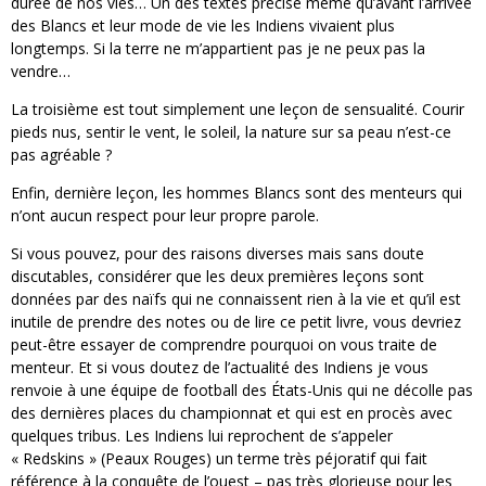
durée de nos vies… Un des textes précise même qu’avant l’arrivée
des Blancs et leur mode de vie les Indiens vivaient plus
longtemps. Si la terre ne m’appartient pas je ne peux pas la
vendre…
La troisième est tout simplement une leçon de sensualité. Courir
pieds nus, sentir le vent, le soleil, la nature sur sa peau n’est-ce
pas agréable ?
Enfin, dernière leçon, les hommes Blancs sont des menteurs qui
n’ont aucun respect pour leur propre parole.
Si vous pouvez, pour des raisons diverses mais sans doute
discutables, considérer que les deux premières leçons sont
données par des naïfs qui ne connaissent rien à la vie et qu’il est
inutile de prendre des notes ou de lire ce petit livre, vous devriez
peut-être essayer de comprendre pourquoi on vous traite de
menteur. Et si vous doutez de l’actualité des Indiens je vous
renvoie à une équipe de football des États-Unis qui ne décolle pas
des dernières places du championnat et qui est en procès avec
quelques tribus. Les Indiens lui reprochent de s’appeler
« Redskins » (Peaux Rouges) un terme très péjoratif qui fait
référence à la conquête de l’ouest – pas très glorieuse pour les