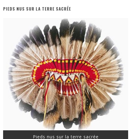
PIEDS NUS SUR LA TERRE SACRÉE
« MOFUSAND / Parler Japonais » – Des Expressions Pratiques !
« Dr Wertham / L’homme qui étudia les tueurs en série » - Un Métier à Risque !
Assassin's Creed Black Flag Resynced
« Le Vent dand les Saules » - Une Belle Histoire !
« Damn Them All » - Un duo de Choc !
Yoshi and the mysterious book
Pieds nus sur la terre sacrée