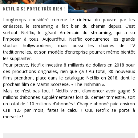
NETFLIX SE PORTE TRÈS BIEN !
« MOFUSAND / Parler Japonais » – Des Expressions Pratiques !
Longtemps considéré comme le cinéma du pauvre par les
« Dr Wertham / L’homme qui étudia les tueurs en série » - Un Métier à Risque !
cinéastes, le streaming a fait bien du chemin depuis. C’est
surtout Netflix, le géant Américain du streaming, qui a su
Assassin's Creed Black Flag Resynced
l’imposer à tous. Aujourd’hui, Netflix concurrence les grands
studios hollywoodiens, mais aussi les chaînes de TV
« Le Vent dand les Saules » - Une Belle Histoire !
traditionnelles, et son modèle d’entreprise pourrait même bientôt
les supplanter.
« Damn Them All » - Un duo de Choc !
Pour preuve, Netflix investira 8 milliards de dollars en 2018 pour
Yoshi and the mysterious book
des productions originales, rien que ça ! Au total, 80 nouveaux
films prendront place dans le catalogue Netflix en 2018, dont le
prochain film de Martin Scorsese, « The Irishman ».
Mais ce n’est pas tout ! Netflix vient d’annoncer avoir gagné 5
millions d’abonnés supplémentaires lors du dernier trimestre, soit
un total de 110 millions d’abonnés ! Chaque abonné paie environ
CHF 12.- par mois, faites le calcul ! Oui, Netflix se porte à
merveille !