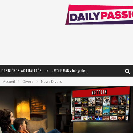
DERNIÈRES ACTUALITÉS
« WOLF-MAN / Integrale Tomes 1 et 2 » - Cruelle Vengeance !
Accueil
Divers
News Divers
« The Broken Ring / This Mariage Will Fail Anyway » (Tome 2) – Préparer sa vengeance…
« Mon Village Révolté » - Combattre un Projet !
« Le Béton et le Bambou / Propositions pour Mayotte et le Monde. » - Améliorations !
Star Fox
PsyRiver 2026 : la magie revient sur les rives de l’Aar