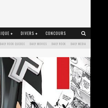
IQUE
DIVERS
CONCOURS
DAILY ROCK QUEBEC
DAILY MOVIES
DAILY ROCK
DAILY MEDIA