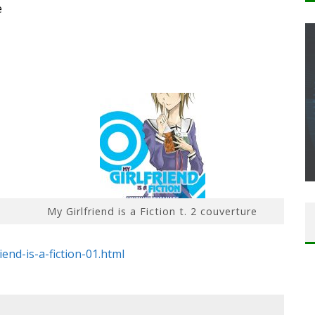
e
CONCOURS : CALENDRIER DE L’AVENT – UNE
COPIE DU JEU « GRID, ULTIMATE EDITION »
SUR XBOX ONE OU PS4
Daily Passions
My Girlfriend is a Fiction t. 2 couverture
iend-is-a-fiction-01.html