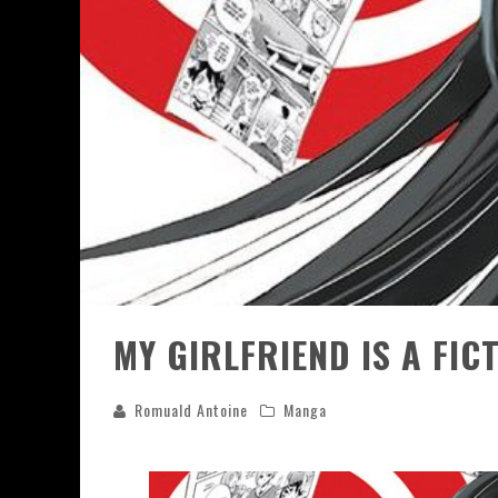
ASSASSIN'S CREED BLACK FLAG 
« LE VENT DAND LES SAULES » 
« DAMN THEM ALL » - UN DUO 
YOSHI AND THE MYSTERIOUS 
MY GIRLFRIEND IS A FIC
Romuald Antoine
Manga