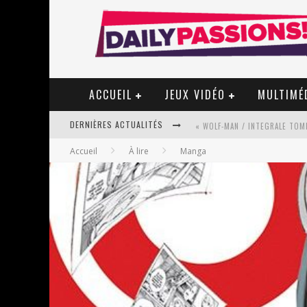
ACCUEIL
JEUX VIDÉO
MULTIMÉ
DERNIÈRES ACTUALITÉS
« WOLF-MAN / INTEGRALE TOME
Accueil
À lire
Manga
« MON VILLAGE RÉVOLTÉ » - 
STAR FOX
PSYRIVER 2026 : LA MAGIE REV
« MOFUSAND / PARLER JAPONAI