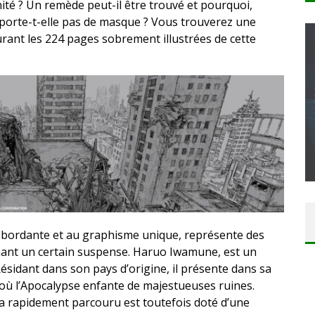
nité ? Un remède peut-il être trouvé et pourquoi,
 porte-t-elle pas de masque ? Vous trouverez une
rant les 224 pages sobrement illustrées de cette
CONCOURS : CALENDRIER DE L’AVENT – UNE
COPIE DU JEU « GRID, ULTIMATE EDITION »
SUR XBOX ONE OU PS4
Daily Passions
débordante et au graphisme unique, représente des
ant un certain suspense. Haruo Iwamune, est un
ésidant dans son pays d’origine, il présente dans sa
où l’Apocalypse enfante de majestueuses ruines.
 rapidement parcouru est toutefois doté d’une