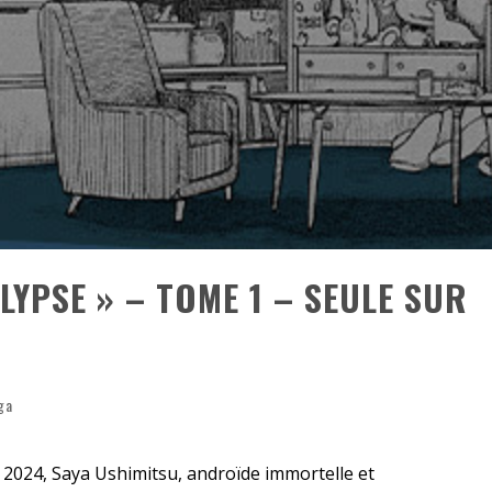
«
DR WERTHAM / L’HOMME QUI ÉTUDIA LES TUEURS EN SÉRIE » - UN MÉTIER À RISQUE !
RESYNCED
- UNE BELLE HISTOIRE !
DE CHOC !
BOOK
LYPSE » – TOME 1 – SEULE SUR
ga
 2024, Saya Ushimitsu, androïde immortelle et