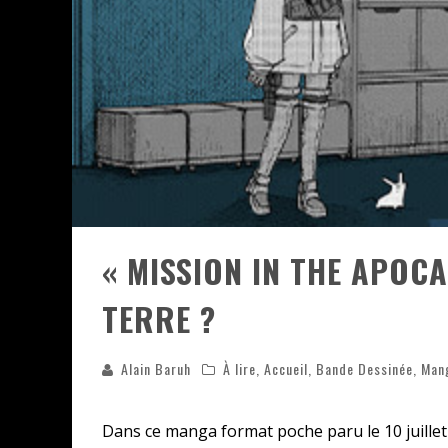
ASSASSIN'S CREED BLACK FLAG 
« LE VENT DAND LES SAULES » 
« DAMN THEM ALL » - UN DUO 
YOSHI AND THE MYSTERIOUS 
« MISSION IN THE APOCA
TERRE ?
Alain Baruh
À lire
,
Accueil
,
Bande Dessinée
,
Man
Dans ce manga format poche paru le 10 juillet