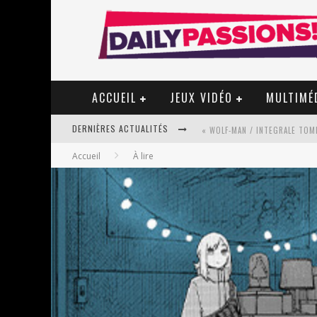
ACCUEIL
JEUX VIDÉO
MULTIMÉ
DERNIÈRES ACTUALITÉS
« WOLF-MAN / INTEGRALE TOME
Accueil
À lire
« MON VILLAGE RÉVOLTÉ » - 
STAR FOX
PSYRIVER 2026 : LA MAGIE REV
« MOFUSAND / PARLER JAPONAI