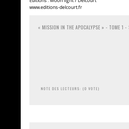
Éditions : Moon light / Delcourt
www.editions-delcourt.fr
« MISSION IN THE APOCALYPSE » - TOME 1 -
NOTE DES LECTEURS: (
0
VOTE)