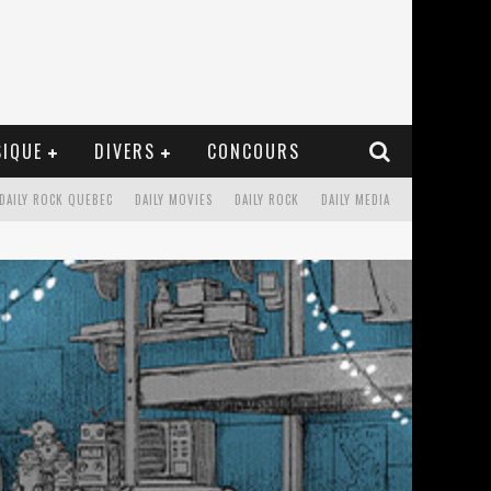
IQUE
DIVERS
CONCOURS
DAILY ROCK QUEBEC
DAILY MOVIES
DAILY ROCK
DAILY MEDIA