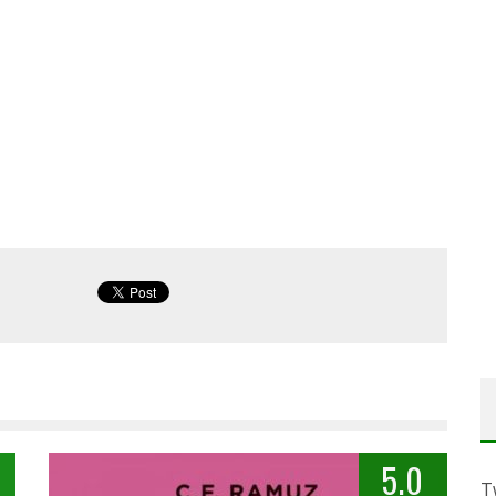
5.0
T