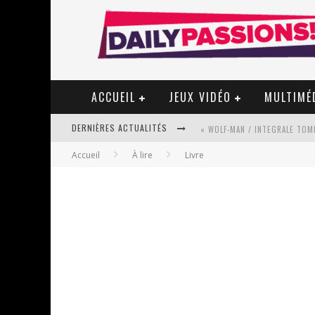
ACCUEIL
JEUX VIDÉO
MULTIMÉ
DERNIÈRES ACTUALITÉS
« WOLF-MAN / INTEGRALE TOME
Accueil
À lire
Livre
« MON VILLAGE RÉVOLTÉ » - 
STAR FOX
PSYRIVER 2026 : LA MAGIE REV
« MOFUSAND / PARLER JAPONAI