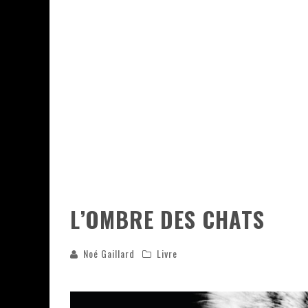
ASSASSIN'S CREED BLACK FLAG 
« LE VENT DAND LES SAULES » 
« DAMN THEM ALL » - UN DUO 
YOSHI AND THE MYSTERIOUS 
L’OMBRE DES CHATS
Noé Gaillard
Livre