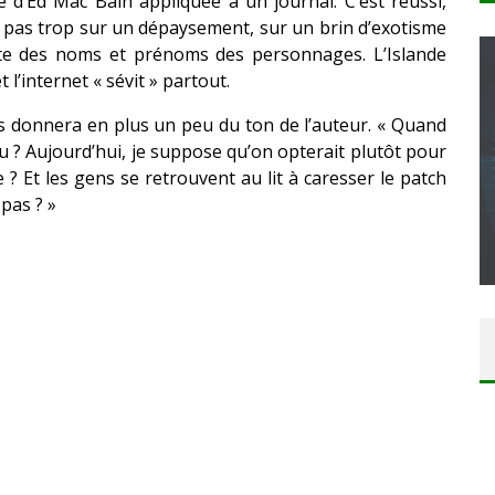
e d’Ed Mac Bain appliquée à un journal. C’est réussi,
 pas trop sur un dépaysement, sur un brin d’exotisme
pte des noms et prénoms des personnages. L’Islande
t l’internet « sévit » partout.
ous donnera en plus un peu du ton de l’auteur. « Quand
u ? Aujourd’hui, je suppose qu’on opterait plutôt pour
CONCOURS : CALENDRIER DE L’AVENT – UNE
 ? Et les gens se retrouvent au lit à caresser le patch
COPIE DU JEU « GRID, ULTIMATE EDITION »
pas ? »
SUR XBOX ONE OU PS4
Daily Passions