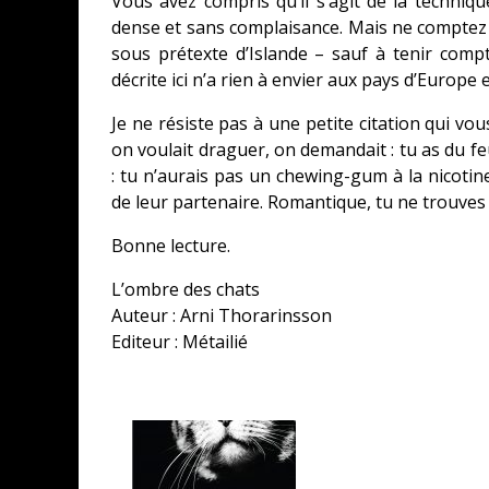
Vous avez compris qu’il s’agit de la techniqu
dense et sans complaisance. Mais ne comptez
sous prétexte d’Islande – sauf à tenir com
décrite ici n’a rien à envier aux pays d’Europe e
Je ne résiste pas à une petite citation qui v
on voulait draguer, on demandait : tu as du fe
: tu n’aurais pas un chewing-gum à la nicotine
de leur partenaire. Romantique, tu ne trouves 
Bonne lecture.
L’ombre des chats
Auteur : Arni Thorarinsson
Editeur : Métailié