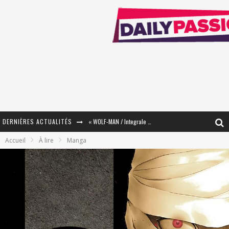
DERNIÈRES ACTUALITÉS
« WOLF-MAN / Integrale Tomes 1 et 2 » - Cruelle Vengeance !
Accueil
À lire
Manga
« The Broken Ring / This Mariage Will Fail Anyway » (Tome 2) – Préparer sa vengeance…
« Mon Village Révolté » - Combattre un Projet !
« Le Béton et le Bambou / Propositions pour Mayotte et le Monde. » - Améliorations !
Star Fox
PsyRiver 2026 : la magie revient sur les rives de l’Aar