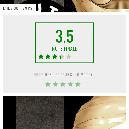
L’ÎLE DU TEMPS
« MOFUSAND / Parler Japonais » – Des Expressions Pratiques !
« Dr Wertham / L’homme qui étudia les tueurs en série » - Un Métier à Risque !
3.5
Assassin's Creed Black Flag Resynced
« Le Vent dand les Saules » - Une Belle Histoire !
NOTE FINALE
« Damn Them All » - Un duo de Choc !
Yoshi and the mysterious book
NOTE DES LECTEURS: (
0
VOTE)