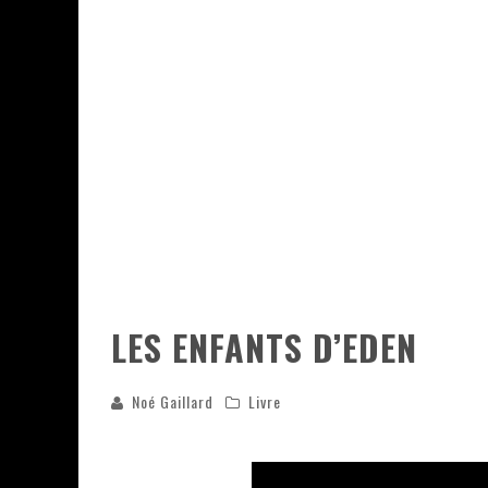
ASSASSIN'S CREED BLACK FLAG 
« LE VENT DAND LES SAULES » 
« DAMN THEM ALL » - UN DUO 
YOSHI AND THE MYSTERIOUS 
LES ENFANTS D’EDEN
Noé Gaillard
Livre