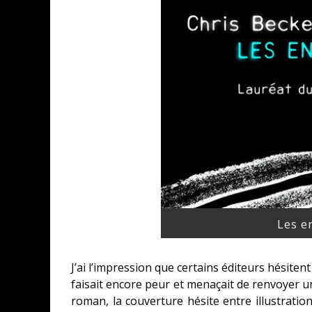
Les e
J’ai l’impression que certains éditeurs hésitent
faisait encore peur et menaçait de renvoyer u
roman, la couverture hésite entre illustratio