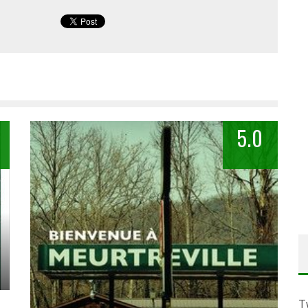
5.0
T