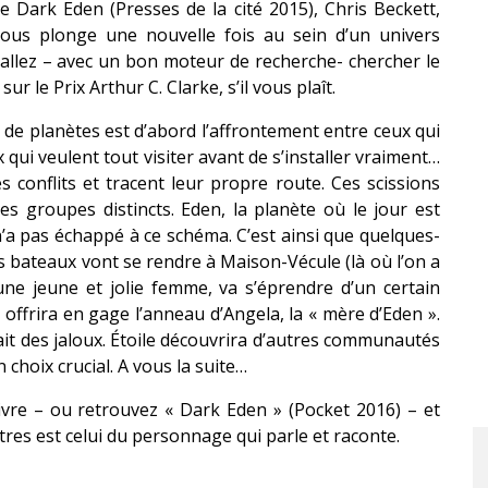
de Dark Eden (Presses de la cité 2015), Chris Beckett,
nous plonge une nouvelle fois au sein d’un univers
 allez – avec un bon moteur de recherche- chercher le
 le Prix Arthur C. Clarke, s’il vous plaît.
s de planètes est d’abord l’affrontement entre ceux qui
x qui veulent tout visiter avant de s’installer vraiment…
es conflits et tracent leur propre route. Ces scissions
es groupes distincts. Eden, la planète où le jour est
r, n’a pas échappé à ce schéma. C’est ainsi que quelques-
 bateaux vont se rendre à Maison-Vécule (là où l’on a
 une jeune et jolie femme, va s’éprendre d’un certain
 offrira en gage l’anneau d’Angela, la « mère d’Eden ».
ait des jaloux. Étoile découvrira d’autres communautés
 choix crucial. A vous la suite…
livre – ou retrouvez « Dark Eden » (Pocket 2016) – et
tres est celui du personnage qui parle et raconte.