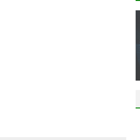
CONCOURS : CALENDRIER DE L’AVENT – UNE
COPIE DU JEU « GRID, ULTIMATE EDITION »
SUR XBOX ONE OU PS4
Daily Passions