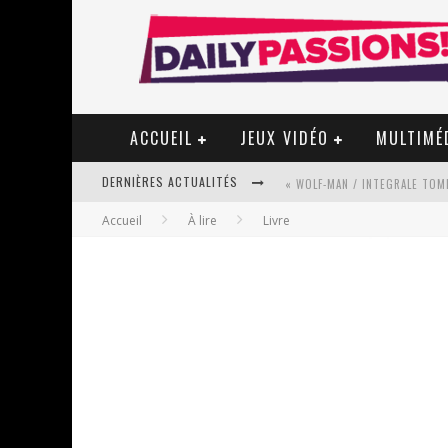
ACCUEIL
JEUX VIDÉO
MULTIMÉ
DERNIÈRES ACTUALITÉS
« WOLF-MAN / INTEGRALE TOME
Accueil
À lire
Livre
« MON VILLAGE RÉVOLTÉ » - 
STAR FOX
PSYRIVER 2026 : LA MAGIE REV
« MOFUSAND / PARLER JAPONAI