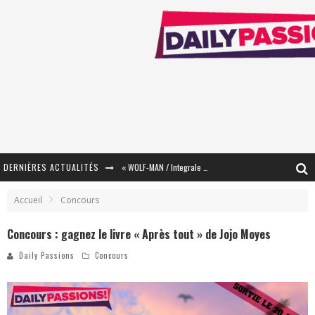
DERNIÈRES ACTUALITÉS
« WOLF-MAN / Integrale Tomes 1 et 2 » - Cruelle Vengeance !
« The Broken Ring / This Mariage Will Fail Anyway » (Tome 2) – Préparer sa vengeance…
Accueil
Concours
« Mon Village Révolté » - Combattre un Projet !
Concours : gagnez le livre « Après tout » de Jojo Moyes
« Le Béton et le Bambou / Propositions pour Mayotte et le Monde. » - Améliorations !
Daily Passions
Concours
Star Fox
PsyRiver 2026 : la magie revient sur les rives de l’Aar