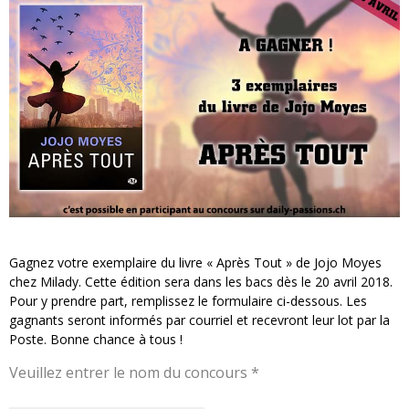
« MOFUSAND / Parler Japonais » – Des Expressions Pratiques !
« Dr Wertham / L’homme qui étudia les tueurs en série » - Un Métier à Risque !
Assassin's Creed Black Flag Resynced
« Le Vent dand les Saules » - Une Belle Histoire !
« Damn Them All » - Un duo de Choc !
Yoshi and the mysterious book
Gagnez votre exemplaire du livre « Après Tout » de Jojo Moyes
chez Milady. Cette édition sera dans les bacs dès le 20 avril 2018.
Pour y prendre part, remplissez le formulaire ci-dessous. Les
gagnants seront informés par courriel et recevront leur lot par la
Poste. Bonne chance à tous !
Veuillez entrer le nom du concours *