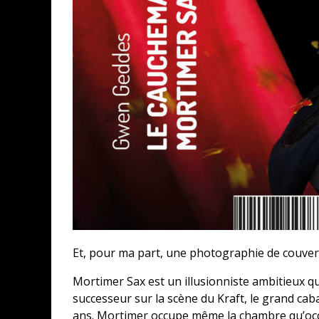
Et, pour ma part, une photographie de couvertu
Mortimer Sax est un illusionniste ambitieux qui
successeur sur la scène du Kraft, le grand caba
ans. Mortimer occupe même la chambre qu’occ