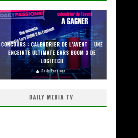
CONCOURS : CALENDRIER DE L’AVENT – UNE
CONCOURS 
ENCEINTE ULTIMATE EARS BOOM 3 DE
JEU « MARI
LOGITECH
DE TOKYO
Daily Passions
DAILY MEDIA TV