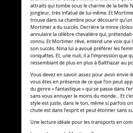
attraits qui tombe sous le charme de la belle N
jongleur, très infatué de lui-même. Et Mortime
trouve dans sa chambre pour découvrir qu’un t
Mortimer a du succès. Derrière la mince clois
annulaire la célèbre chevalière qui, prétendait-i
connu. Et Mortimer rêve, entend une voix qui lui
 DE L’AVENT – UNE
son succès. Nina lui a avoué préférer les fem
ULTIMATE EDITION »
conquêtes. Et, une nuit, il a l’impression que
E OU PS4
CONCOURS : PAPER MARIO ORIGAM
ressemblant de plus en plus à Balthazar au po
sions
Daily Passions
Vous devez en savoir assez pour avoir envie de
vous êtes en présence de ce que l’on peut appel
du genre « fantastique » qui se passe dans l’e
sans vous ennuyer le moins du monde… Et c’est 
style est juste, dans le ton, même si parfois on
chute est dans l’esprit et peut étonner sans s
Une lecture idéale pour les transports en co