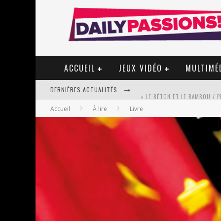
ACCUEIL
JEUX VIDÉO
MULTIMÉ
DERNIÈRES ACTUALITÉS
Accueil
À lire
Livre
STAR FOX
PSYRIVER 2026 : LA MAGIE REV
« MOFUSAND / PARLER JAPONAI
ASSASSIN'S CREED BLACK FLAG 
« LE VENT DAND LES SAULES » 