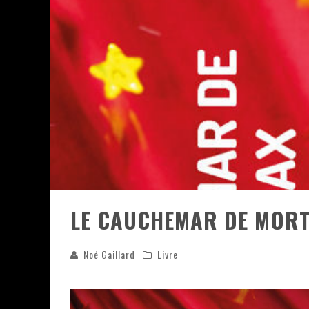
« DAMN THEM ALL » - UN DUO 
YOSHI AND THE MYSTERIOUS 
« WOLF-MAN / INTEGRALE TOME
« MON VILLAGE RÉVOLTÉ » - 
LE CAUCHEMAR DE MORT
Noé Gaillard
Livre