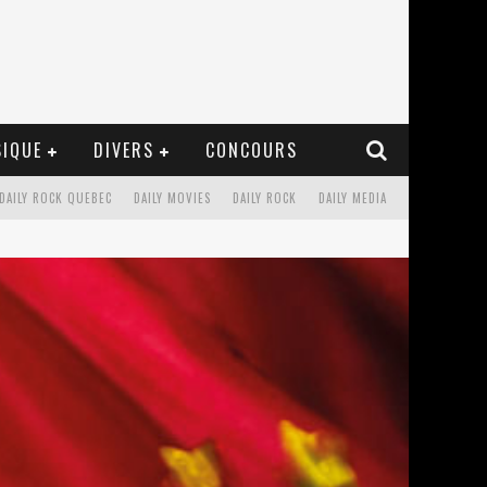
IQUE
DIVERS
CONCOURS
DAILY ROCK QUEBEC
DAILY MOVIES
DAILY ROCK
DAILY MEDIA