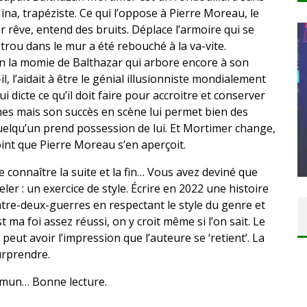
ina, trapéziste. Ce qui l’oppose à Pierre Moreau, le
r rêve, entend des bruits. Déplace l’armoire qui se
rou dans le mur a été rebouché à la va-vite.
on la momie de Balthazar qui arbore encore à son
l, l’aidait à être le génial illusionniste mondialement
 dicte ce qu’il doit faire pour accroitre et conserver
mes mais son succès en scène lui permet bien des
 quelqu’un prend possession de lui. Et Mortimer change,
I KING
CONCOURS : DREAMS SUR PS4
int que Pierre Moreau s’en aperçoit.
Carlos Mühlig
 connaître la suite et la fin… Vous avez deviné que
er : un exercice de style. Écrire en 2022 une histoire
ntre-deux-guerres en respectant le style du genre et
ma foi assez réussi, on y croit même si l’on sait. Le
 peut avoir l’impression que l’auteure se ‘retient’. La
urprendre.
mmun… Bonne lecture.